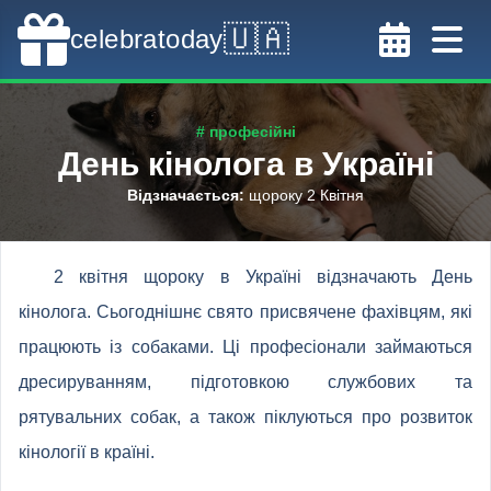
🇺🇦
celebratoday
# професійні
День кінолога в Україні
Відзначається
:
щороку 2 Квітня
2 квітня щороку в Україні відзначають День
кінолога. Сьогоднішнє свято присвячене фахівцям, які
працюють із собаками. Ці професіонали займаються
дресируванням, підготовкою службових та
рятувальних собак, а також піклуються про розвиток
кінології в країні.