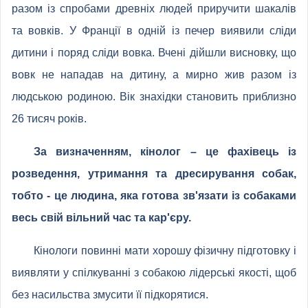
разом із спробами древніх людей приручити шакалів
та вовків. У Франції в одній із печер виявили сліди
дитини і поряд сліди вовка. Вчені дійшли висновку, що
вовк не нападав на дитину, а мирно жив разом із
людською родиною. Вік знахідки становить приблизно
26 тисяч років.
За визначенням, кінолог – це фахівець із
розведення, утримання та дресирування собак,
тобто - це людина, яка готова зв'язати із собаками
весь свій вільний час та кар'єру.
Кінологи повинні мати хорошу фізичну підготовку і
виявляти у спілкуванні з собакою лідерські якості, щоб
без насильства змусити її підкорятися.