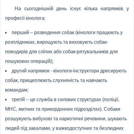
На сьогоднішній день існує кілька напрямків у
професії кінолога:
перший – розведення собак (кінологи працюють у
розплідниках, вирощують та виховують собак-
поводирів для сліпих або собак-рятувальників для
пошукових операцій);
другий напрямок - кінологи-інструктори дресирують
собак, прищеплюють слухняність та навчають
командам;
третій – це служба в силових структурах (поліції,
МНС, митних та прикордонних підрозділах). Собаки
розшукують вибухові та наркотичні речовини, шукають
людей під завалами, у важкодоступних та безлюдних