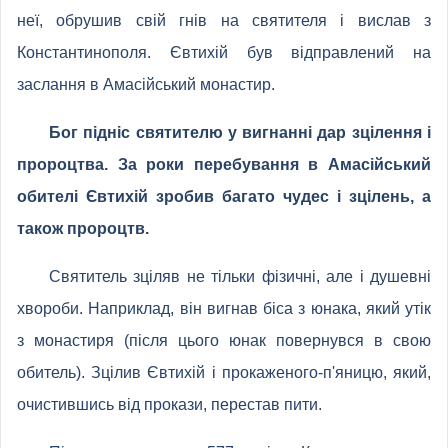
неї, обрушив свій гнів на святителя і вислав з
Константинополя. Євтихій був відправлений на
заслання в Амасійський монастир.
Бог підніс святителю у вигнанні дар зцілення і
пророцтва. За роки перебування в Амасійський
обителі Євтихій зробив багато чудес і зцілень, а
також пророцтв.
Святитель зціляв не тільки фізичні, але і душевні
хвороби. Наприклад, він вигнав біса з юнака, який утік
з монастиря (після цього юнак повернувся в свою
обитель). Зцілив Євтихій і прокаженого-п'яницю, який,
очистившись від прокази, перестав пити.