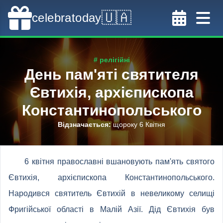
🇺🇦
celebratoday
# релігійні
День пам'яті святителя
Євтихія, архієпископа
Константинопольського
Відзначається
:
щороку 6 Квітня
6 квітня православні вшановують пам'ять святого
Євтихія, архієпископа Константинопольського.
Народився святитель Євтихій в невеликому селищі
Фригійської області в Малій Азії. Дід Євтихія був