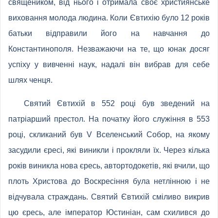
священиком, від нього і отримала своє християнське
виховання молода людина. Коли Євтихію було 12 років
батьки відправили його на навчання до
Константинополя. Незважаючи на те, що юнак досяг
успіху у вивченні наук, надалі він вибрав для себе
шлях ченця.
Святий Євтихій в 552 році був зведений на
патріарший престол. На початку його служіння в 553
році, скликаний був V Вселенський Собор, на якому
засудили єресі, які виникли і прокляли їх. Через кілька
років виникла нова єресь, автортодокетів, які вчили, що
плоть Христова до Воскресіння була нетлінною і не
відчувала страждань. Святий Євтихій сміливо викрив
цю єресь, але імператор Юстиніан, сам схилився до