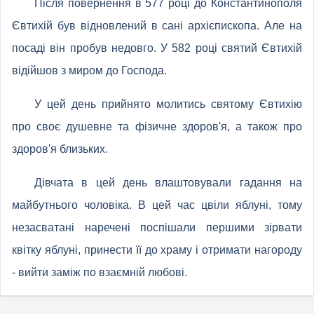
Після повернення в 577 році до Константинополя
Євтихій був відновлений в сані архієпископа. Але на
посаді він пробув недовго. У 582 році святий Євтихій
відійшов з миром до Господа.
У цей день прийнято молитись святому Євтихію
про своє душевне та фізичне здоров'я, а також про
здоров'я близьких.
Дівчата в цей день влаштовували гадання на
майбутнього чоловіка. В цей час цвіли яблуні, тому
незасватані наречені поспішали першими зірвати
квітку яблуні, принести її до храму і отримати нагороду
- вийти заміж по взаємній любові.