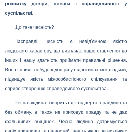
розвитку довіри, поваги і справедливості у
суспільстві.
Що таке чесність?
Насправді, чесність є невід'ємною якістю
людського характеру, що визначає наше ставлення до
інших і нашу здатність приймати правильні рішення.
Вона сприяє побудові довіри у відносинах між людьми,
підвищує якість міжособистісного спілкування та
сприяє створенню справедливого суспільства.
Чесна людина говорить і діє відверто, правдиво та
без обману, а також не приховує правду та не дає
фальшивих обіцянок. Чесна людина дотримується
своїх принципів та цінностей, навіть якщо це викликає