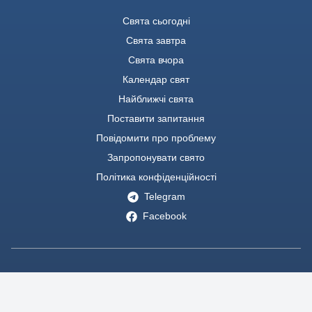
Свята сьогодні
Свята завтра
Свята вчора
Календар свят
Найближчі свята
Поставити запитання
Повідомити про проблему
Запропонувати свято
Політика конфіденційності
Telegram
Facebook
Використовувати опубліковану на сайті інформацію
дозволяється із зазначенням активного посилання.
Стокові зображення взяті з веб-сайтів
pixabay.com
та