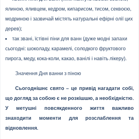
ялиною, яливцем, кедром, кипарисом, тисом, секвоєю,
модриною і зазвичай містять натуральні ефірні олії цих
дерев);
так звані, їстівні піни для ванн (дуже модні запахи
сьогодні: шоколаду, карамелі, солодкого фруктового
пирога, меду, кока-коли, какао, ванілі і навіть лікеру).
Значення Дня ванни з піною
Сьогоднішнє свято – це привід нагадати собі,
що догляд за собою є не розкішшю, а необхідністю.
У метушні повсякденного життя важливо
знаходити моменти для розслаблення та
відновлення.