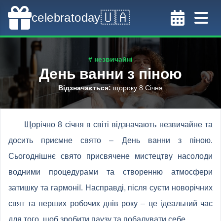
🇺🇦
celebratoday
# незвичайні
День ванни з піною
Відзначається
:
щороку 8 Січня
Щорічно 8 січня в світі відзначають незвичайне та
досить приємне свято – День ванни з піною.
Сьогоднішнє свято присвячене мистецтву насолоди
водними процедурами та створенню атмосфери
затишку та гармонії. Насправді, після суєти новорічних
свят та перших робочих днів року – це ідеальний час
для того, щоб зробити паузу та побалувати себе.