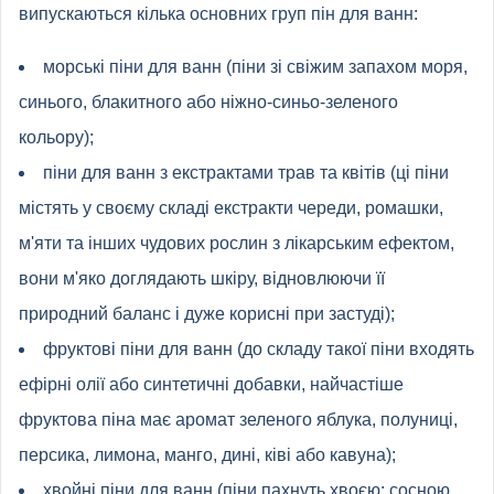
випускаються кілька основних груп пін для ванн:
морські піни для ванн (піни зі свіжим запахом моря,
синього, блакитного або ніжно-синьо-зеленого
кольору);
піни для ванн з екстрактами трав та квітів (ці піни
містять у своєму складі екстракти череди, ромашки,
м'яти та інших чудових рослин з лікарським ефектом,
вони м'яко доглядають шкіру, відновлюючи її
природний баланс і дуже корисні при застуді);
фруктові піни для ванн (до складу такої піни входять
ефірні олії або синтетичні добавки, найчастіше
фруктова піна має аромат зеленого яблука, полуниці,
персика, лимона, манго, дині, ківі або кавуна);
хвойні піни для ванн (піни пахнуть хвоєю: сосною,