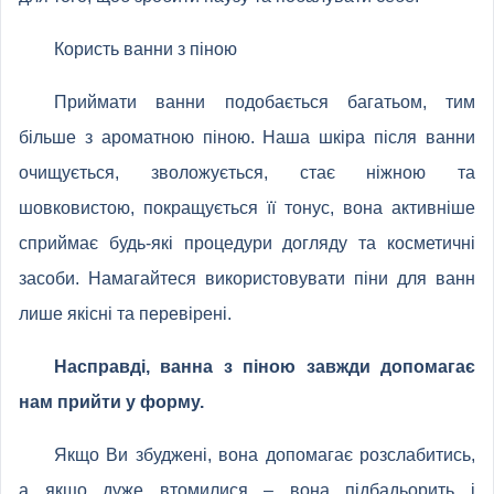
Користь ванни з піною
Приймати ванни подобається багатьом, тим
більше з ароматною піною. Наша шкіра після ванни
очищується, зволожується, стає ніжною та
шовковистою, покращується її тонус, вона активніше
сприймає будь-які процедури догляду та косметичні
засоби. Намагайтеся використовувати піни для ванн
лише якісні та перевірені.
Насправді, ванна з піною завжди допомагає
нам прийти у форму.
Якщо Ви збуджені, вона допомагає розслабитись,
а якщо дуже втомилися – вона підбадьорить і