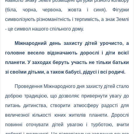
навколо знаку Землі розміщені фігурки різного кольору
(біла, чорна, червона, жовта і синя). Фігурки
символізують різноманітність і терпимість, а знак Землі
- це символ нашого спільного дому.
Міжнародний день захисту дітей урочисто, а
головне весело відзначають дорослі і діти всієї
планети. У заходах беруть участь не тільки батьки
зі своїми дітьми, а також бабусі, дідусі і всі родичі.
Проведення Міжнародного дня захисту дітей стало
доброю традицією, що дозволяє привернути увагу до
питань дитинства, створити атмосферу радості для
величезної кількості юних жителів планети. Дорослі
повинні оточувати дітей увагою і турботою, вчити