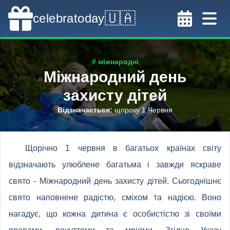
🇺🇦
celebratoday
# міжнародні
Міжнародний день
захисту дітей
Відзначається
:
щороку 1 Червня
Щорічно 1 червня в багатьох країнах світу
відзначають улюблене багатьма і завжди яскраве
свято - Міжнародний день захисту дітей. Сьогоднішнє
свято наповнене радістю, сміхом та надією. Воно
нагадує, що кожна дитина є особистістю зі своїми