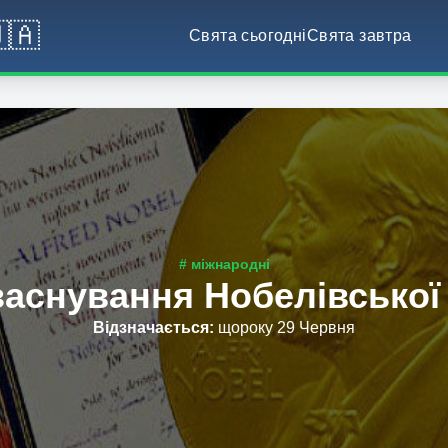
🇦
Свята сьогодні
Свята завтра
# міжнародні
заснування Нобелівської 
Відзначається
:
щороку 29 Червня