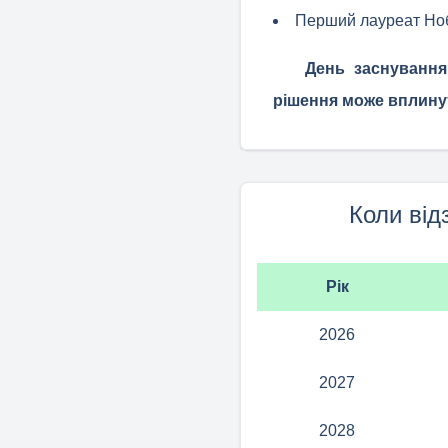
Перший лауреат Нобе
День заснування
рішення може вплинут
Коли від
Рік
2026
2027
2028