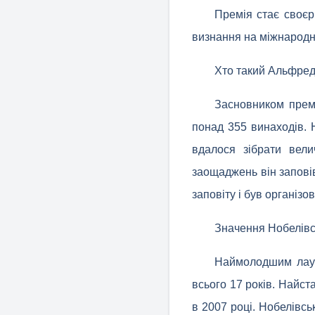
Премія стає своєрі
визнання на міжнародн
Хто такий Альфре
Засновником премі
понад 355 винаходів. 
вдалося зібрати вели
заощаджень він запові
заповіту і був організ
Значення Нобелівсь
Наймолодшим лаур
всього 17 років. Найст
в 2007 році. Нобелівсь