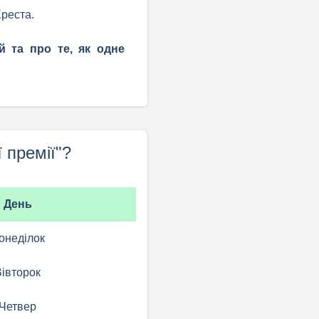
реста.
й та про те, як одне
 премії"?
День
онеділок
Вівторок
Четвер