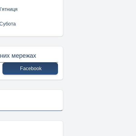
'ятниця
Субота
ьних мережах
Facebook