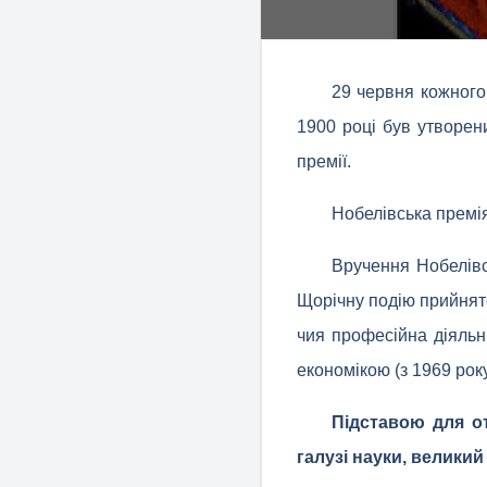
29 червня кожного 
1900 році був утворен
премії.
Нобелівська премія
Вручення Нобелівс
Щорічну подію прийнято
чия професійна діяльні
економікою (з 1969 року
Підставою для о
галузі науки, великий