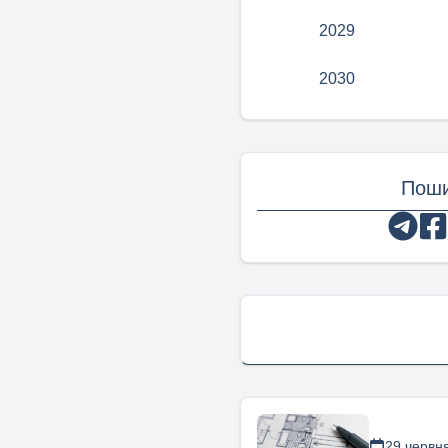
2029
2030
Поши
29 червн