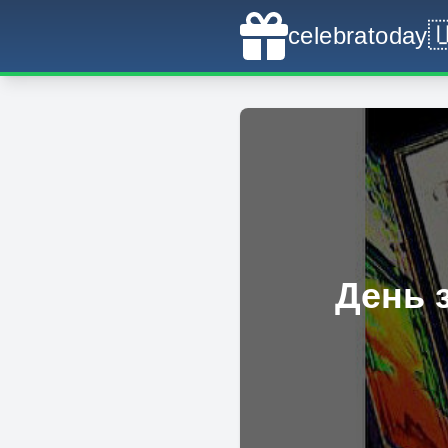

celebratoday
День 