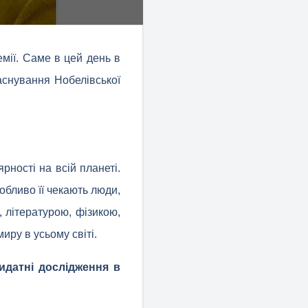
емії. Саме в цей день в
аснування Нобелівської
ності на всій планеті.
обливо її чекають люди,
, літературою, фізикою,
иру в усьому світі.
идатні дослідження в