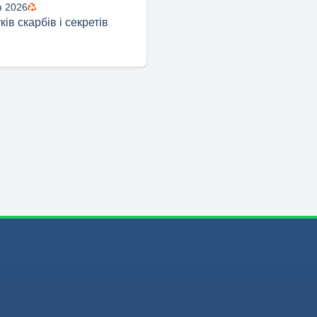
я 2026
ів скарбів і секретів