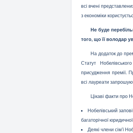
всі вчені представлени
з економіки користуєт
Не буде перебіль
того, що її володар ув
На додаток до пре
Статут Нобелівськог
присудження премії. П
всі лауреати запрошуют
Цікаві факти про Н
Нобелівський запові
багаторічної юридичної
Деякі члени сім'ї Но