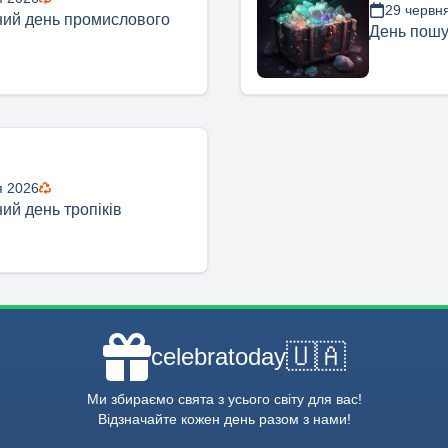
29 червн
ий день промислового
День пошук
я 2026
ий день тропіків
🇺🇦
celebratoday
Ми збираємо свята з усього світу для вас!
Відзначайте кожен день разом з нами!