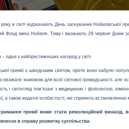
року в світі відзначають День заснування Нобелівської пр
ий Фонд імені Нобеля. Тому і вважають 29 червня Днем з
 – одна з найпрестижніших нагород у світі
ької премії є шведським святом, проте воно набуло популяр
 вважати знаковою для всієї світової громадськості, але ос
сть і світогляд пов'язані з медициною і фізіологією, хімією
), а також видатні особистості, які сприяють встановленню м
тримання премії може стати революційний винахід, в
 внесок в справу розвитку суспільства.