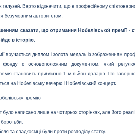
х галузей. Варто відзначити, що в професійному співтовари
ься безумовним авторитетом.
шенням сказати, що отримання Нобелівської премії - с
ійде в історію.
мії вручається диплом і золота медаль із зображенням пр
о фонду є основоположним документом, який регулює
ремія становить приблизно 1 мільйон доларів. По заверш
ься на Нобелівську вечерю і Нобелівський концерт.
обелівську премію
т було написано лише на чотирьох сторінках, але його реал
 боротьби.
беля та спадкоємці були проти розподілу статку.