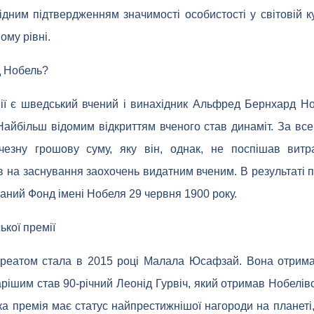
дним підтвердженням значимості особистості у світовій ку
ому рівні.
д Нобель?
ї є шведський вчений і винахідник Альфред Бернхард Но
Найбільш відомим відкриттям вченого став динаміт. За все
чезну грошову суму, яку він, однак, не поспішав витр
в на заснування заохочень видатним вченим. В результаті п
ований Фонд імені Нобеля 29 червня 1900 року.
кої премії
еатом стала в 2015 році Малала Юсафзай. Вона отрима
арішим став 90-річний Леонід Гурвіч, який отримав Нобелів
ка премія має статус найпрестижнішої нагороди на планеті