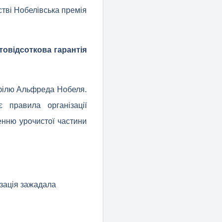
стві Нобелівська премія
товідсоткова гарантія
офілю Альфреда Нобеля.
 правила організації
енню урочистої частини
ізація зажадала