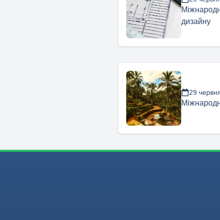
Міжнародн
дизайну
29 червн
Міжнародн