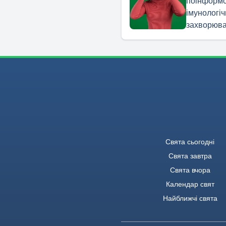
поінформо
імунологіч
захворюв
Свята сьогодні
Свята завтра
Свята вчора
Календар свят
Найближчі свята