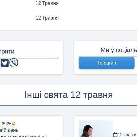
12 Травня
12 Травня
Ми у соціал
рити
Telegram
Інші свята 12 травня
я 2026
ий день
12 травн