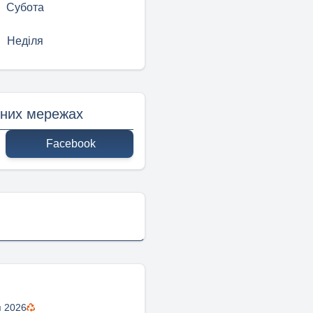
Субота
Неділя
ьних мережах
Facebook
я 2026