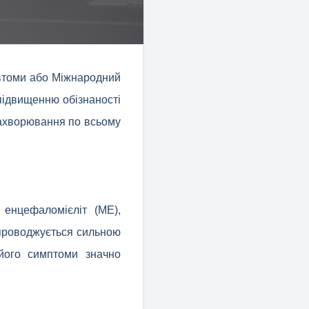
 втоми або Міжнародний
підвищенню обізнаності
захворювання по всьому
енцефаломієліт (МЕ),
упроводжується сильною
його симптоми значно