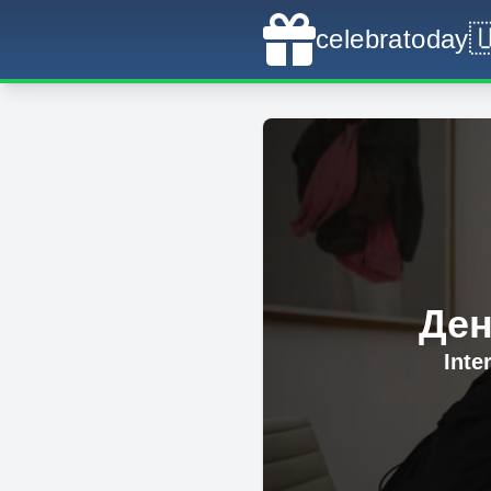

celebratoday
Ден
Inte