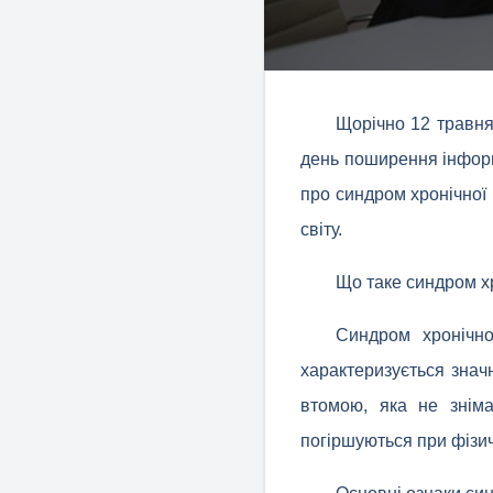
Щорічно 12 травня
день поширення інформ
про синдром хронічної
світу.
Що таке синдром х
Синдром хронічно
характеризується знач
втомою, яка не знім
погіршуються при фізи