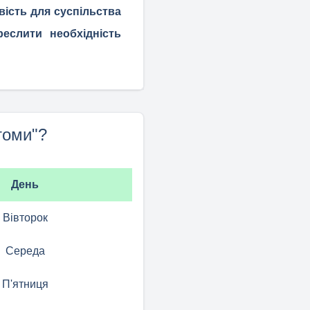
вість для суспільства
еслити необхідність
томи"?
День
Вівторок
Середа
П'ятниця