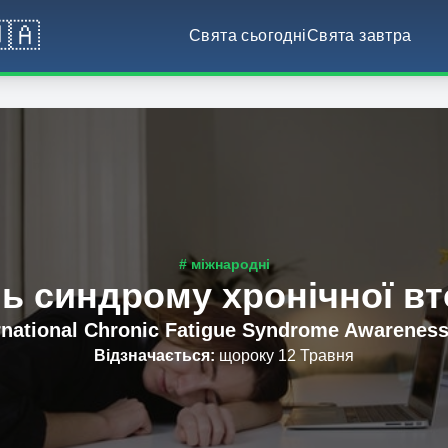
🇦
Свята сьогодні
Свята завтра
# міжнародні
ь синдрому хронічної в
rnational Chronic Fatigue Syndrome Awarenes
Відзначається
:
щороку 12 Травня