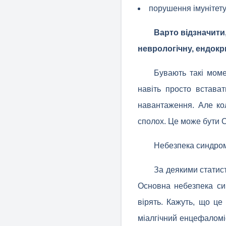
порушення імунітету 
Варто відзначити
неврологічну, ендокр
Бувають такі мом
навіть просто встава
навантаження. Але кол
сполох. Це може бути С
Небезпека синдром
За деякими статис
Основна небезпека син
вірять. Кажуть, що це
міалгічний енцефаломі