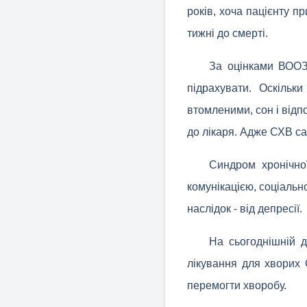
років, хоча пацієнту п
тижні до смерті.
За оцінками ВООЗ
підрахувати. Оскільк
втомленими, сон і відп
до лікаря. Адже СХВ са
Синдром хронічно
комунікацією, соціальн
наслідок - від депресії.
На сьогоднішній 
лікування для хворих 
перемогти хворобу.