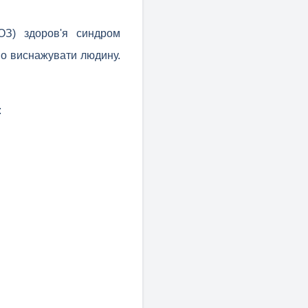
ООЗ) здоров'я синдром
но виснажувати людину.
: