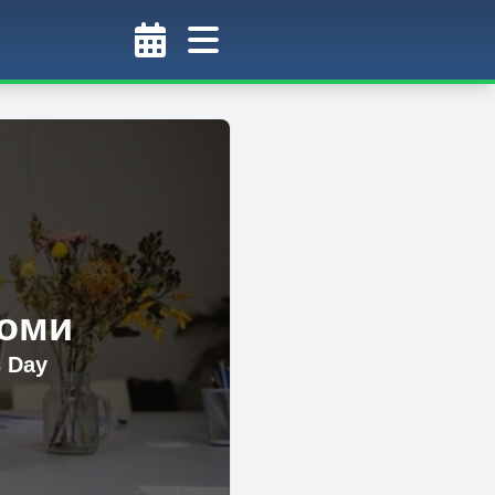
томи
s Day