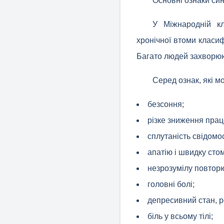
Основні ознаки си
У Міжнародній кл
хронічної втоми класи
Багато людей захворюю
Серед ознак, які м
безсоння;
різке зниження прац
сплутаність свідомос
апатію і швидку сто
незрозумілу повторю
головні болі;
депресивний стан, 
біль у всьому тілі;