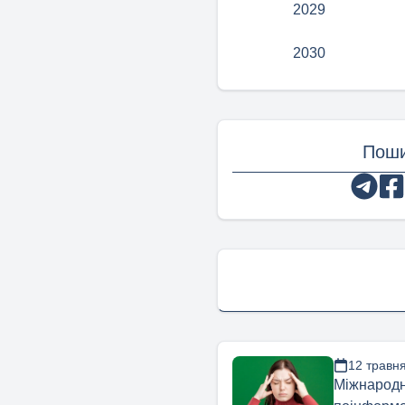
2029
2030
Поши
12 травн
Міжнародн