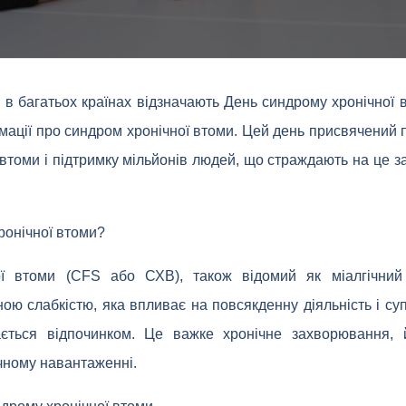
 в багатьох країнах відзначають День синдрому хронічної
ації про синдром хронічної втоми. Цей день присвячений 
 втоми і підтримку мільйонів людей, що страждають на це 
ронічної втоми?
ї втоми (CFS або СХВ), також відомий як міалгічний 
ною слабкістю, яка впливає на повсякденну діяльність і с
ається відпочинком. Це важке хронічне захворювання, 
чному навантаженні.