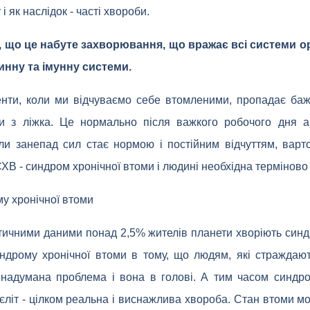
і як наслідок - часті хвороби.
, що це набуте захворювання, що вражає всі системи о
инну та імунну системи.
енти, коли ми відчуваємо себе втомленими, пропадає ба
ти з ліжка. Це нормально після важкого робочого дня а
и занепад сил стає нормою і постійним відчуттям, варт
ХВ - синдром хронічної втоми і людині необхідна термінов
у хронічної втоми
тичними даними понад 2,5% жителів планети хворіють синд
дрому хронічної втоми в тому, що людям, які страждают
 надумана проблема і вона в голові. А тим часом синдр
єліт - цілком реальна і виснажлива хвороба. Стан втоми мо