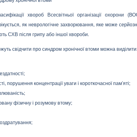
ндрому хронічної втоми
асифікації хвороб Всесвітньої організації охорони (В
фікується, як неврологічне захворювання, яке може серйоз
ть СХВ після грипу або іншої хвороби.
ожуть свідчити про синдром хронічної втоми можна виділити
ездатності;
ті, порушення концентрації уваги і короткочасної пам'яті;
млюваність;
вану фізичну і розумову втому;
роздратування;