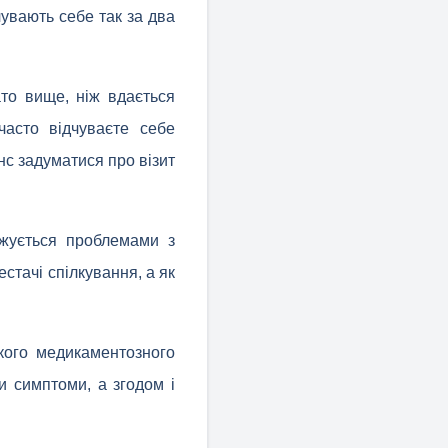
чувають себе так за два
то вище, ніж вдається
часто відчуваєте себе
нс задуматися про візит
джується проблемами з
стачі спілкування, а як
кого медикаментозного
и симптоми, а згодом і