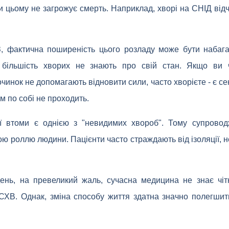
ри цьому не загрожує смерть. Наприклад, хворі на СНІД від
, фактична поширеність цього розладу може бути набага
и більшість хворих не знають про свій стан. Якщо ви 
очинок не допомагають відновити сили, часто хворієте - є се
м по собі не проходить.
ї втоми є однією з "невидимих ​​хвороб". Тому супрово
ою роллю людини. Пацієнти часто страждають від ізоляції, не
день, на превеликий жаль, сучасна медицина не знає чіт
СХВ. Однак, зміна способу життя здатна значно полегшит