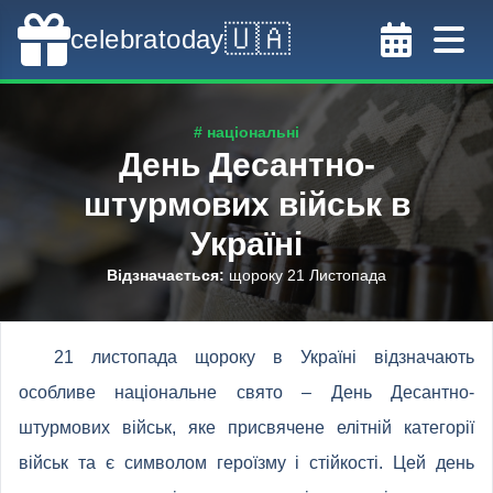
🇺🇦
celebratoday
# національні
День Десантно-
штурмових військ в
Україні
Відзначається
:
щороку 21 Листопада
21 листопада щороку в Україні відзначають
особливе національне свято – День Десантно-
штурмових військ, яке присвячене елітній категорії
військ та є символом героїзму і стійкості. Цей день