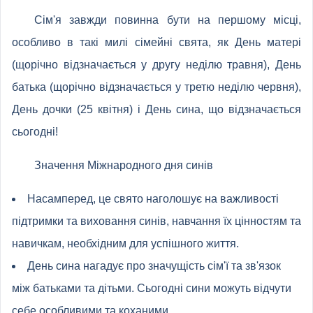
Сім'я завжди повинна бути на першому місці,
особливо в такі милі сімейні свята, як День матері
(щорічно відзначається у другу неділю травня), День
батька (щорічно відзначається у третю неділю червня),
День дочки (25 квітня) і День сина, що відзначається
сьогодні!
Значення Міжнародного дня синів
Насамперед, це свято наголошує на важливості
підтримки та виховання синів, навчання їх цінностям та
навичкам, необхідним для успішного життя.
День сина нагадує про значущість сім'ї та зв'язок
між батьками та дітьми. Сьогодні сини можуть відчути
себе особливими та коханими.