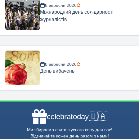
8 вересня 2026
Міжнародний день солідарності
журналістів
8 вересня 2026
День вибачень
🇺🇦
celebratoday
Ми збираємо свята з усього світу для вас!
Відзначайте кожен день разом з нами!