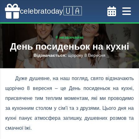
🇺🇦
celebratoday
# незвичайні
День посиденьок на кухні
Відзначається
:
щороку 8 Вересня
Дуже душевне, на наш погляд, свято відзначають
щорічно 8 вересня – це День посиденьок на кухні,
присвячене тим теплим моментам, які ми проводимо
за кухонним столом у сім'ї та з друзями. Цього дня на
кухні панує атмосфера затишку, душевних розмов та
смачної їжі.