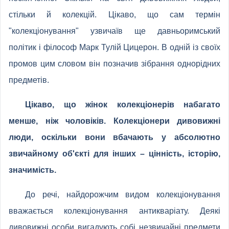
стільки й колекцій. Цікаво, що сам термін
"колекціонування" узвичаїв ще давньоримський
політик і філософ Марк Тулій Цицерон. В одній із своїх
промов цим словом він позначив зібрання однорідних
предметів.
Цікаво, що жінок колекціонерів набагато
менше, ніж чоловіків. Колекціонери дивовижні
люди, оскільки вони вбачають у абсолютно
звичайному об'єкті для інших – цінність, історію,
значимість.
До речі, найдорожчим видом колекціонування
вважається колекціонування антикваріату. Деякі
дивовижні особи вигадують собі незвичайні предмети