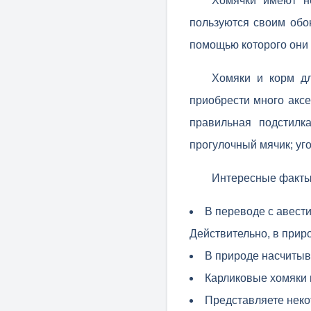
Хомячки имеют н
пользуются своим обо
помощью которого они 
Хомяки и корм дл
приобрести много аксе
правильная подстилк
прогулочный мячик; уг
Интересные факты
В переводе с авести
Действительно, в прир
В природе насчитыв
Карликовые хомяки в
Представляете неко