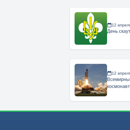
12 апрел
День скау
12 апрел
Всемирный
космонавт