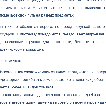
еважное зрение (видят не дальше, чем на 16 см от с
нянием и слухом. У них есть железы, которые выделяют с
помечают свой путь на разных предметах.
я них не обходятся дорого, но перед покупкой самого
ссуаров. Животному понадобятся: гнездо; вентилируемая к
а; различные игрушки для активности; беговое колесо 
ощения; корм и кормушка.
 о хомячках
йского языка слово «хомяк» означает «враг, который повер
оде зверьки пригибают к земле растение в попытках добрать
ается более 18 видов хомяков.
полне могут дожить до преклонного возраста – до 4-х лет.
торые зверьки живут даже на высоте 3,5 тысяч метров над 