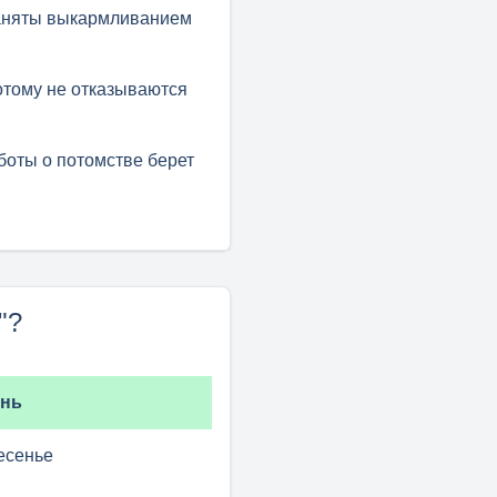
заняты выкармливанием
потому не отказываются
боты о потомстве берет
"?
нь
есенье