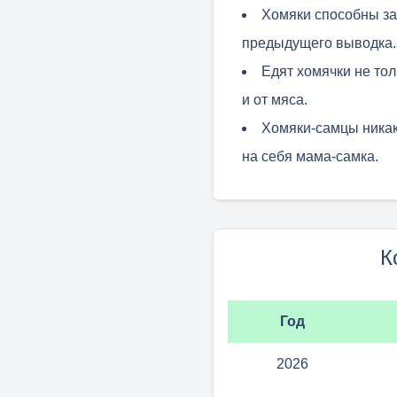
Хомяки способны за
предыдущего выводка.
Едят хомячки не тол
и от мяса.
Хомяки-самцы никак
на себя мама-самка.
К
Год
2026