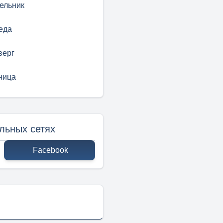
ельник
еда
верг
ница
льных сетях
Facebook