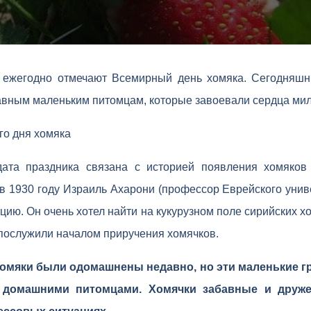
 ежегодно отмечают Всемирный день хомяка. Сегодняшн
авным маленьким питомцам, которые завоевали сердца ми
го дня хомяка
ата праздника связана с историей появления хомяков
 в 1930 году Израиль Ахарони (профессор Еврейского унив
цию. Он очень хотел найти на кукурузном поле сирийских хо
 послужили началом приручения хомячков.
 хомяки были одомашнены недавно, но эти маленькие 
 домашними питомцами. Хомячки забавные и друже