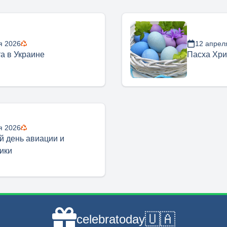
я 2026
12 апрел
та в Украине
Пасха Хри
я 2026
 день авиации и
ики
🇺🇦
celebratoday