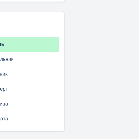
нь
льник
ник
ерг
ица
ота