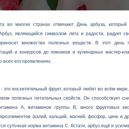
та во многих странах отмечают День арбуза, который
Арбуз, являющийся символом лета и радости, радует св
приносит множество полезных веществ. В этот день 
стаций и конкурсов до пикников и кулинарных мастер-кл
о всех его проявлениях.
 - это восхитительный фрукт, который любят во всём мире.
твом полезных питательных свойств. Он способствует сн
итамина А, витаминов группы В, много фруктовых ки
кроэлементов (калий, кальций, магний, фосфор, цинк и др.
ся суточная норма витамина С. Кстати, арбуз ещё и усили