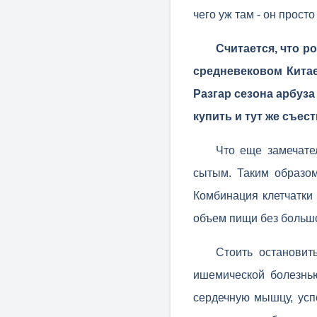
чего уж там - он прост
Считается, что р
средневековом Китае,
Разгар сезона арбуза
купить и тут же съес
Что еще замечате
сытым. Таким образом
Комбинация клетчатки 
объем пищи без большо
Стоить остановит
ишемической болезнью
сердечную мышцу, усп