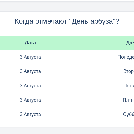
Когда отмечают "День арбуза"?
Дата
Де
3 Августа
Понеде
3 Августа
Втор
3 Августа
Четв
3 Августа
Пятн
3 Августа
Субб