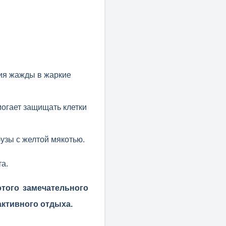
ния жажды в жаркие
могает защищать клетки
узы с желтой мякотью.
та.
того замечательного
активного отдыха.