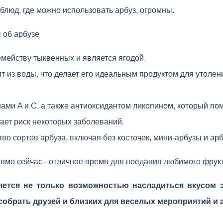
блюд, где можно использовать арбуз, огромны.
 об арбузе
емейству тыквенных и является ягодой.
ит из воды, что делает его идеальным продуктом для утоле
ами A и C, а также антиоксидантом ликопином, который по
ает риск некоторых заболеваний.
о сортов арбуза, включая без косточек, мини-арбузы и арб
прямо сейчас - отличное время для поедания любимого фрук
яется не только возможностью насладиться вкусом э
собрать друзей и близких для веселых мероприятий и 