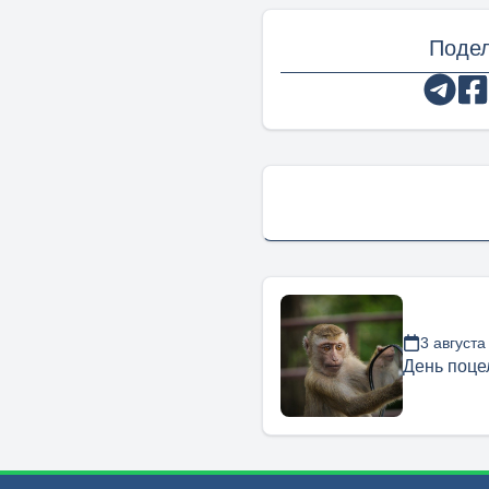
Подел
3 августа
День поце