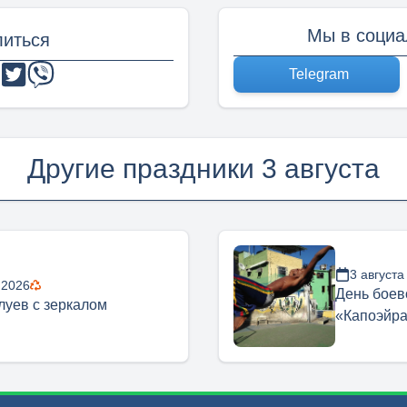
Мы в социа
иться
Telegram
Другие праздники 3 августа
3 августа
 2026
День боев
луев с зеркалом
«Капоэйр