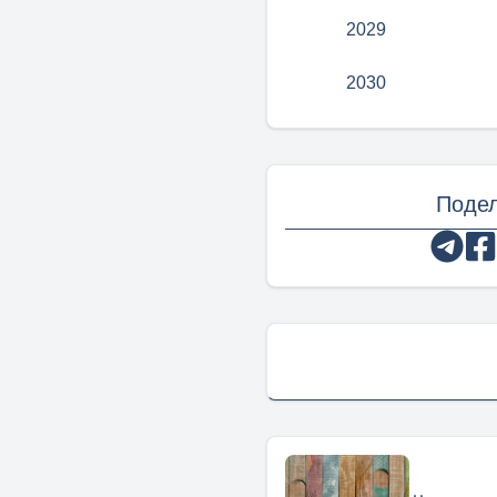
2029
2030
Подел