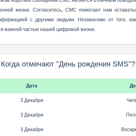
ужбы коротких сообщений СМС является отличным поводом
нной жизни. Согласитесь, СМС помогают нам оставатьс
нформацией с другими людьми. Независимо от того, ка
ся важной частью нашей цифровой жизни.
Когда отмечают "День рождения SMS"?
Дата
Де
3 Декабря
Чет
3 Декабря
Пят
3 Декабря
Воскр