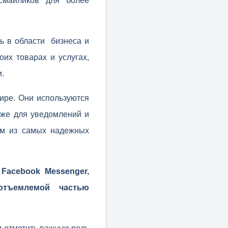
смайликов для более
ь в области бизнеса и
их товарах и услугах,
.
ре. Они используются
кже для уведомлений и
им из самых надежных
 Facebook Messenger,
отъемлемой частью