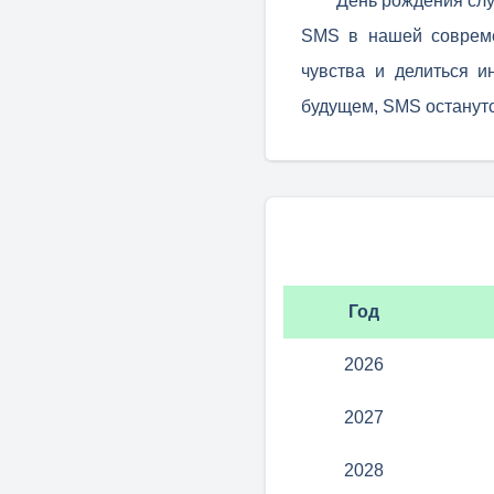
День рождения сл
SMS в нашей совреме
чувства и делиться и
будущем, SMS останут
Год
2026
2027
2028