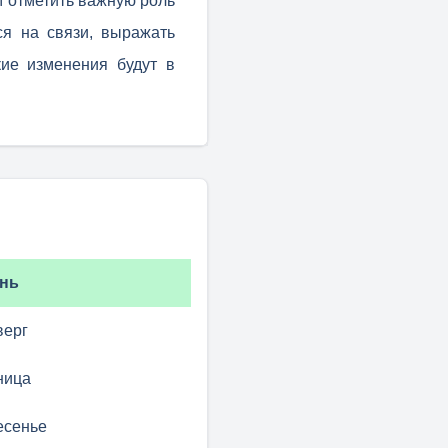
 отметить важную роль
я на связи, выражать
кие изменения будут в
нь
верг
ница
есенье