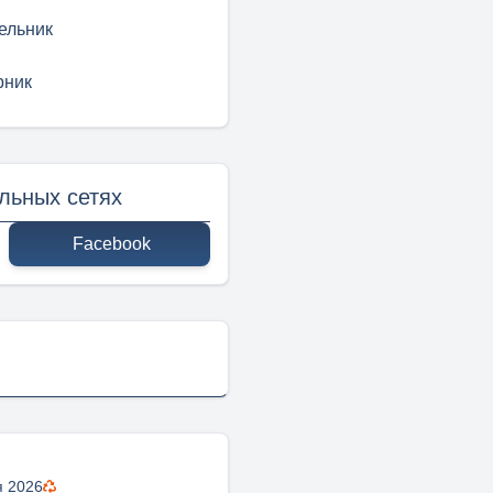
ельник
рник
льных сетях
Facebook
я 2026