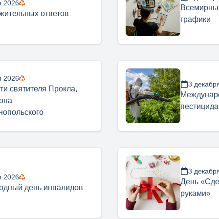
я 2026
Всемирны
жительных ответов
графики
я 2026
3 декабр
ти святителя Прокла,
Междунаро
опа
пестицид
нопольского
3 декабр
я 2026
День «Сде
одный день инвалидов
руками»