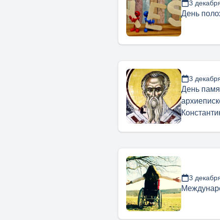
3 декабр
День поло
3 декабр
День памя
архиеписк
Константи
3 декабр
Междунар