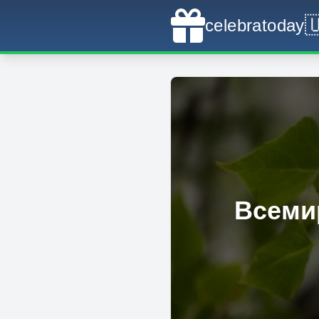

celebratoday
Всеми