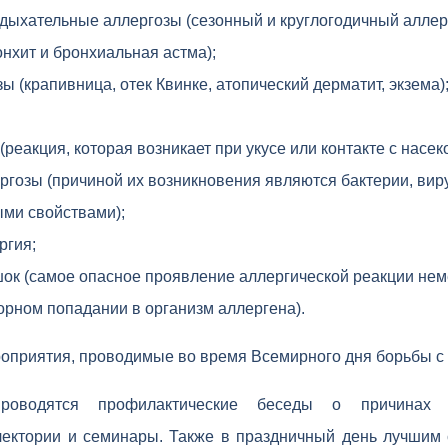
дыхательные аллергозы (сезонный и круглогодичный аллерг
онхит и бронхиальная астма);
ы (крапивница, отек Квинке, атопический дерматит, экзема)
(реакция, которая возникает при укусе или контакте с насе
гозы (причиной их возникновения являются бактерии, виру
ми свойствами);
ргия;
ок (самое опасное проявление аллергической реакции нем
рном попадании в организм аллергена).
оприятия, проводимые во время Всемирного дня борьбы с
оводятся профилактические беседы о причинах п
ектории и семинары. Также в праздничный день лучшим