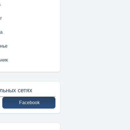
а
г
а
нье
ник
льных сетях
Facebook