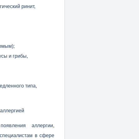
ический ринит,
;
комым);
сы и грибы,
едленного типа,
 аллергией
оявления аллергии,
 специалистам в сфере