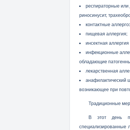
респираторные или 
риносинусит, трахеобр
контактные аллергоз
пищевая аллергия;
инсектная аллергия 
инфекционные аллер
обладающие патогенны
лекарственная алле
анафилактический ш
возникающее при повто
Традиционные мер
В этот день пр
специализированные л