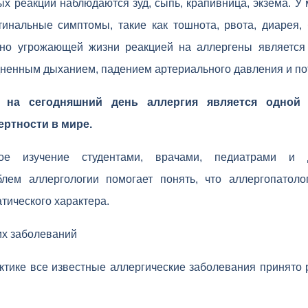
ых реакций наблюдаются зуд, сыпь, крапивница, экзема. У
тинальные симптомы, такие как тошнота, рвота, диарея,
ьно угрожающей жизни реакцией на аллергены является 
дненным дыханием, падением артериального давления и по
 на сегодняшний день аллергия является одной
ертности в мире.
ное изучение студентами, врачами, педиатрами и 
блем аллергологии помогает понять, что аллергопатоло
тического характера.
их заболеваний
ктике все известные аллергические заболевания принято 