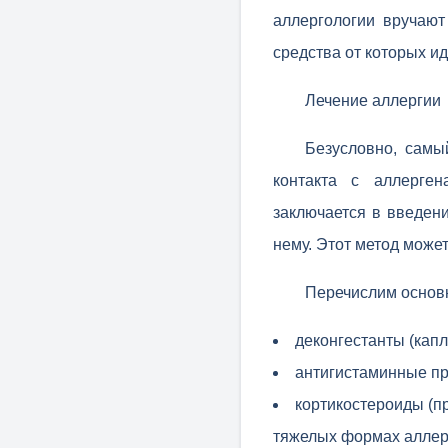
аллергологии вручают
средства от которых и
Лечение аллергии
Безусловно, самы
контакта с аллерге
заключается в введен
нему. Этот метод може
Перечислим основн
деконгестанты (капл
антигистаминные пр
кортикостероиды (п
тяжелых формах аллер