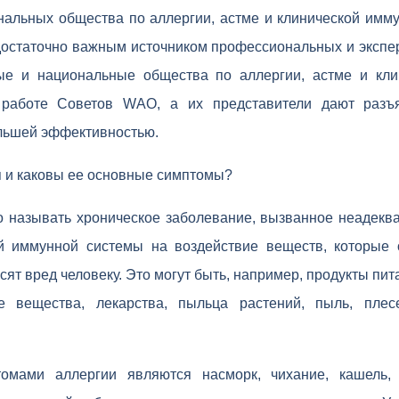
нальных общества по аллергии, астме и клинической имму
достаточно важным источником профессиональных и экспер
ные и национальные общества по аллергии, астме и кли
 работе Советов WАО, а их представители дают разъя
льшей эффективностью.
я и каковы ее основные симптомы?
о называть хроническое заболевание, вызванное неадеква
й иммунной системы на воздействие веществ, которые 
сят вред человеку. Это могут быть, например, продукты пит
е вещества, лекарства, пыльца растений, пыль, плес
омами аллергии являются насморк, чихание, кашель,