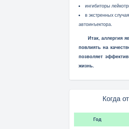
ингибиторы лейкотр
в экстренных случа
автоинъектора.
Итак, аллергия 
повлиять на качест
позволяет эффектив
жизнь.
Когда о
Год