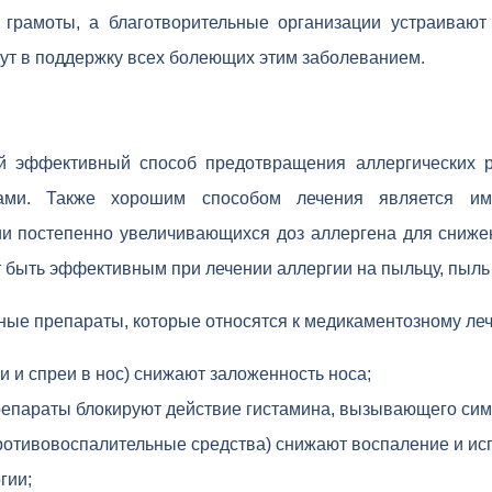
 грамоты, а благотворительные организации устраивают
дут в поддержку всех болеющих этим заболеванием.
й эффективный способ предотвращения аллергических р
нами. Также хорошим способом лечения является имм
ии постепенно увеличивающихся доз аллергена для снижен
т быть эффективным при лечении аллергии на пыльцу, пыль
ые препараты, которые относятся к медикаментозному ле
и и спреи в нос) снижают заложенность носа;
епараты блокируют действие гистамина, вызывающего сим
ротивовоспалительные средства) снижают воспаление и ис
гии;