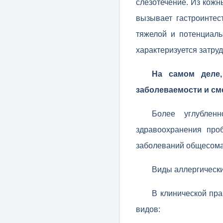
слезотечение. Из кожн
вызывает гастроинтес
тяжелой и потенциал
характеризуется затру
На самом деле,
заболеваемости и см
Более углублен
здравоохранения про
заболеваний общесома
Виды аллергическ
В клинической пра
видов: