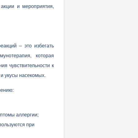
 акции и мероприятия,
еакций – это избегать
унотерапия, которая
ия чувствительности к
 и укусы насекомых.
чению:
птомы аллергии;
пользуются при