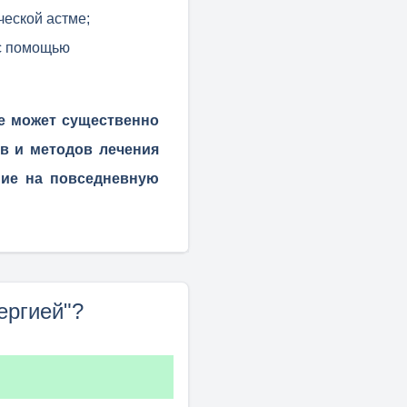
еской астме;
 с помощью
ое может существенно
в и методов лечения
ние на повседневную
ергией"?