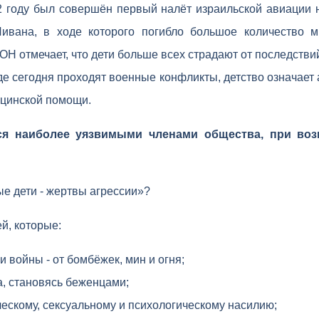
2 году был совершён первый налёт израильской авиации 
Ливана, в ходе которого погибло большое количество м
ООН отмечает, что дети больше всех страдают от последстви
где сегодня проходят военные конфликты, детство означает 
ицинской помощи.
ся наиболее уязвимыми членами общества, при во
ые дети - жертвы агрессии»?
й, которые:
 войны - от бомбёжек, мин и огня;
а, становясь беженцами;
ескому, сексуальному и психологическому насилию;