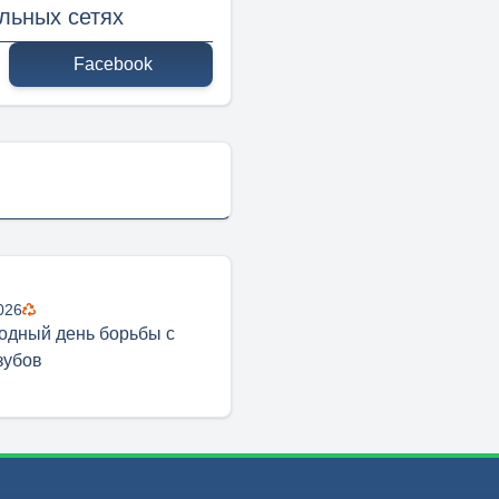
льных сетях
Facebook
026
дный день борьбы с
зубов