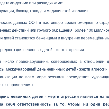
датами-детьми или разведчиками;
купации, блокад, голода и медицинской изоляции.
ических данных ООН в настоящее время ежедневно страд
оенных действий или грубого обращения; более 400 миллион
яч детей становятся беженцами и внутренне перемещённы
одного дня невинных детей - жертв агрессии
ы число правонарушений, совершаемых в отношении д
сь. Международный день невинных детей - жертв агрессии -
ганизации во всем мире осознали последствия чудовищн
ех их проявлениях.
ень невинных детей - жертв агрессии является нап
а себя ответственность за то, чтобы ни один ре