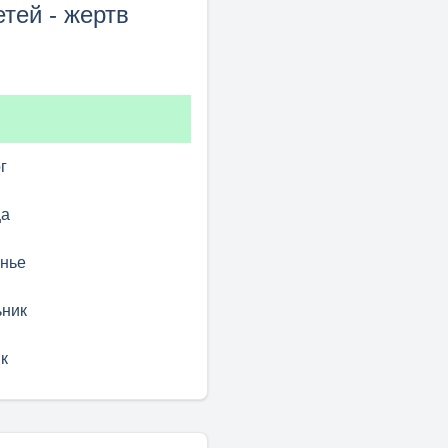
тей - жертв
г
ца
нье
ник
к