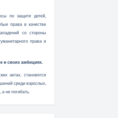
осы по защите детей,
обые права в качестве
ападений со стороны
гуманитарного права и
е и своих амбициях.
ких актах, становятся
ошений среди взрослых,
 а не погибать.