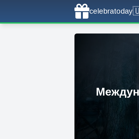

celebratoday
Междун