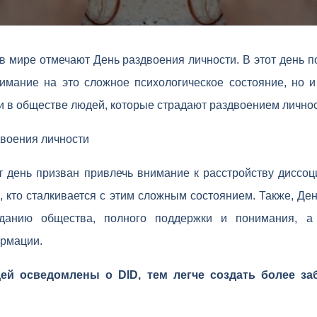
в мире отмечают День раздвоения личности. В этот день 
нимание на это сложное психологическое состояние, но и
 в обществе людей, которые страдают раздвоением личнос
воения личности
т день призван привлечь внимание к расстройству диссо
х, кто сталкивается с этим сложным состоянием. Также, Де
данию общества, полного поддержки и понимания, а
рмации.
й осведомлены о DID, тем легче создать более за