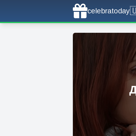

celebratoday
Д