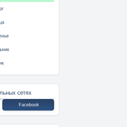
рг
ца
енье
ьник
ик
льных сетях
Facebook