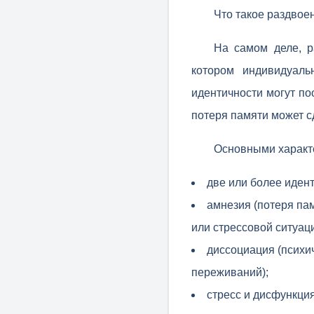
Что такое раздвое
На самом деле, р
котором индивидуаль
идентичности могут п
потеря памяти может с
Основными характе
две или более идент
амнезия (потеря пам
или стрессовой ситуаци
диссоциация (психич
переживаний);
стресс и дисфункци