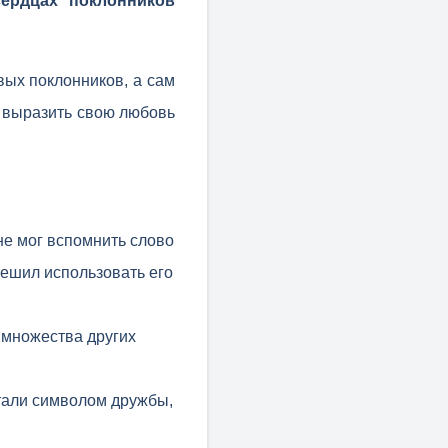
ердцах поклонников
вых поклонников, а сам
и выразить свою любовь
не мог вспомнить слово
решил использовать его
 множества других
тали символом дружбы,