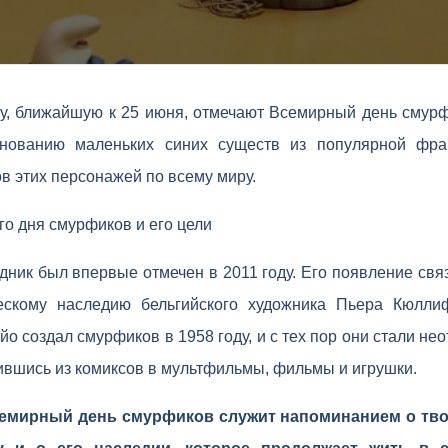
у, ближайшую к 25 июня, отмечают Всемирный день смурф
днованию маленьких синих существ из популярной фр
в этих персонажей по всему миру.
о дня смурфиков и его цели
ник был впервые отмечен в 2011 году. Его появление свя
ескому наследию бельгийского художника Пьера Кюллиф
о создал смурфиков в 1958 году, и с тех пор они стали не
ившись из комиксов в мультфильмы, фильмы и игрушки.
семирный день смурфиков служит напоминанием о тво