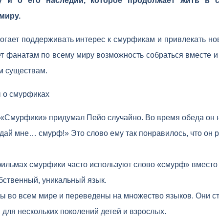
у и о его наследии, которое продолжает жить в с
миру.
гает поддерживать интерес к смурфикам и привлекать но
т фанатам по всему миру возможность собраться вместе 
м существам.
 о смурфиках
 «Смурфики» придумал Пейо случайно. Во время обеда он 
едай мне… смурф!» Это слово ему так понравилось, что он 
фильмах смурфики часто используют слово «смурф» вместо
обственный, уникальный язык.
 во всем мире и переведены на множество языков. Они с
 для нескольких поколений детей и взрослых.