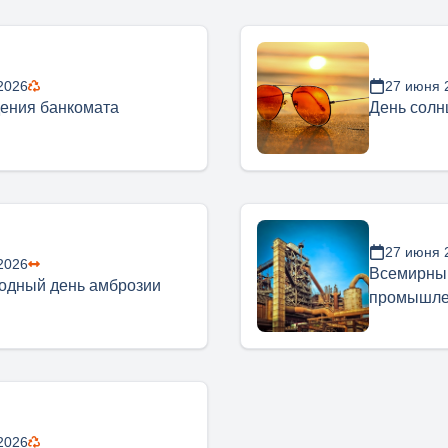
2026
27 июня 
ения банкомата
День солн
27 июня 
2026
Всемирный
одный день амброзии
промышле
2026