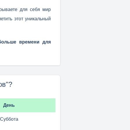
крываете для себя мир
метить этот уникальный
больше времени для
ов"?
День
Суббота