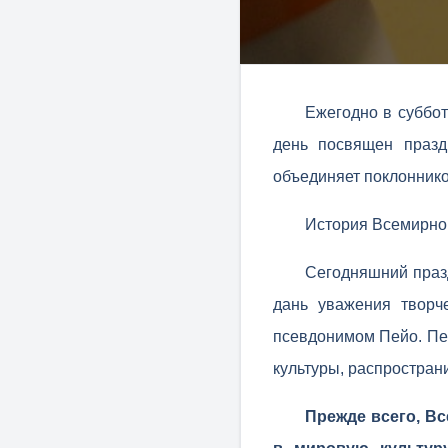
Ежегодно в суббот
день посвящен праз
объединяет поклоннико
История Всемирног
Сегодняшний празд
дань уважения творч
псевдонимом Пейо. Пей
культуры, распростран
Прежде всего, В