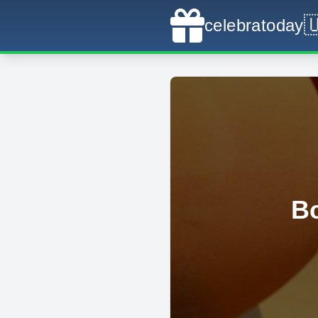

celebratoday
В