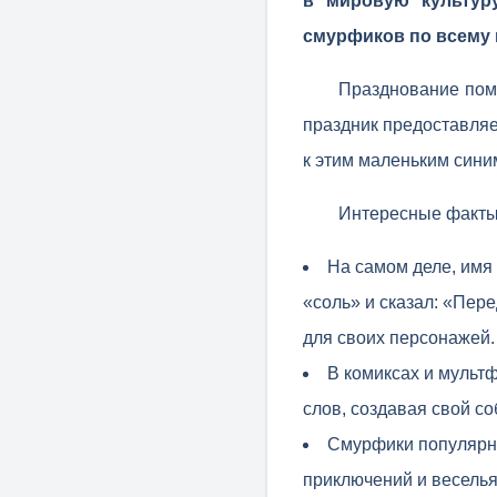
в мировую культур
смурфиков по всему 
Празднование помо
праздник предоставляе
к этим маленьким сини
Интересные факты
На самом деле, имя
«соль» и сказал: «Пер
для своих персонажей.
В комиксах и мульт
слов, создавая свой с
Смурфики популярны
приключений и веселья