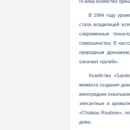
го века хозяйство пр
В 1994 году урож
стала владелицей хоз
современные технол
совершенства. В наст
природным дренажем,
означает «ручей».
Хозяйство «Saint
момента создания дома
виноградник охватывае
элегантные и ароматн
«Chateau Roubine», по
дома.