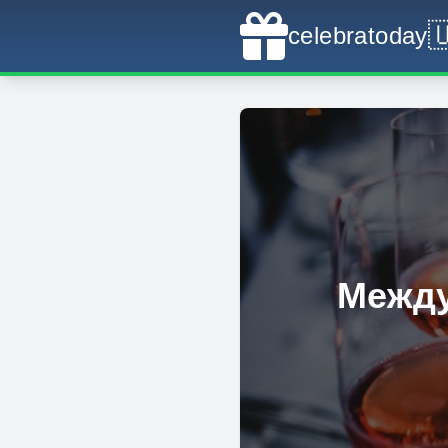

celebratoday
Между