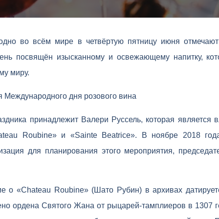
одно во всём мире в четвёртую пятницу июня отмечаю
день посвящён изысканному и освежающему напитку, ко
му миру.
я Международного дня розового вина
аздника принадлежит Валери Руссель, которая является 
teau Roubine» и «Sainte Beatrice». В ноябре 2018 го
зация для планирования этого мероприятия, председат
е о «Chateau Roubine» (Шато Рубин) в архивах датируетс
ено ордена Святого Жана от рыцарей-тамплиеров в 1307 г