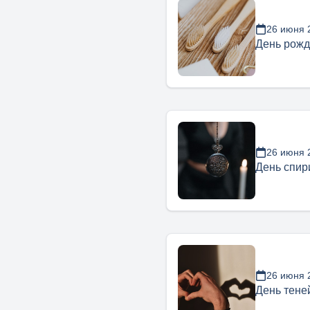
26 июня 
День рожд
26 июня 
День спир
26 июня 
День тене