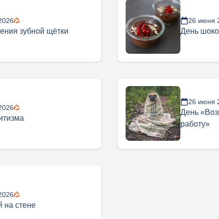
2026
26 июня 
ения зубной щётки
День шоко
26 июня 
2026
День «Воз
итизма
работу»
2026
й на стене