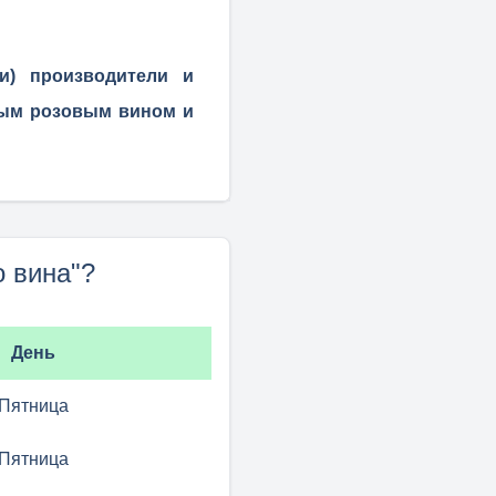
и) производители и
мым розовым вином и
 вина"?
День
Пятница
Пятница