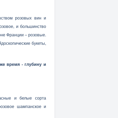
вством розовых вин и
озовое, и большинство
оне Франции – розовые.
йдоскопические букеты,
же время - глубину и
расные и белые сорта
розовое шампанское и