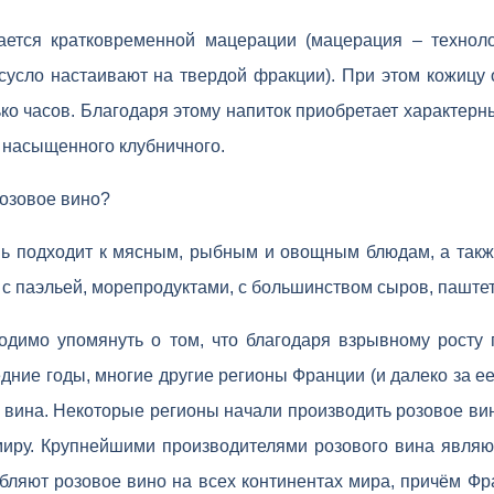
ается кратковременной мацерации (мацерация – техноло
сусло настаивают на твердой фракции). При этом кожицу 
ько часов. Благодаря этому напиток приобретает характерны
 насыщенного клубничного.
розовое вино?
нь подходит к мясным, рыбным и овощным блюдам, а такж
 с паэльей, морепродуктами, с большинством сыров, паштет
ходимо упомянуть о том, что благодаря взрывному росту 
дние годы, многие другие регионы Франции (и далеко за е
 вина. Некоторые регионы начали производить розовое ви
миру. Крупнейшими производителями розового вина являю
бляют розовое вино на всех континентах мира, причём Фр