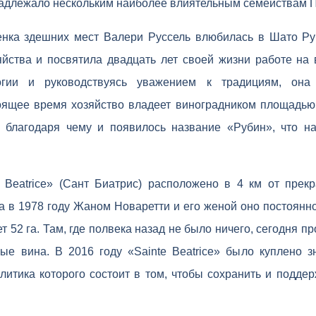
инадлежало нескольким наиболее влиятельным семействам 
енка здешних мест Валери Руссель влюбилась в Шато Руб
яйства и посвятила двадцать лет своей жизни работе на 
огии и руководствуясь уважением к традициям, она 
оящее время хозяйство владеет виноградником площадью
 благодаря чему и появилось название «Рубин», что на
e Beatrice» (Сант Биатрис) расположено в 4 км от прекр
 в 1978 году Жаном Новаретти и его женой оно постоянн
т 52 га. Там, где полвека назад не было ничего, сегодня п
ые вина. В 2016 году «Sainte Beatrice» было куплено 
литика которого состоит в том, чтобы сохранить и подде