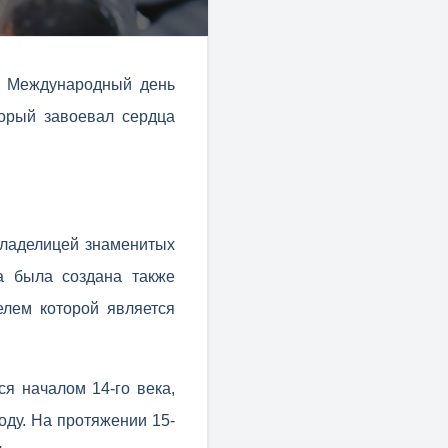
т Международный день
торый завоевал сердца
владелицей знаменитых
да была создана также
елем которой является
я началом 14-го века,
оду. На протяжении 15-