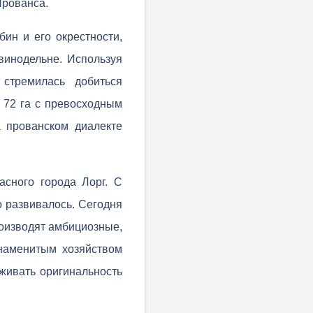
Прованса.
ин и его окрестности,
винодельне. Используя
стремилась добиться
 72 га с превосходным
 прованском диалекте
асного города Лорг. С
о развивалось. Сегодня
роизводят амбициозные,
знаменитым хозяйством
рживать оригинальность