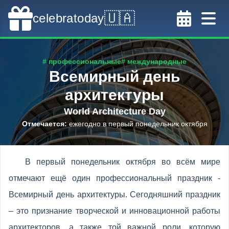
🇺🇦
celebratoday
# профессиональные
# международные
Всемирный день
архитектуры
World Architecture Day
Отмечается
:
ежегодно в первый понедельник октября
В первый понедельник октября во всём мире
отмечают ещё один профессиональный праздник -
Всемирный день архитектуры. Сегодняшний праздник
– это признание творческой и инновационной работы
архитекторов, а также той важной роли, которую