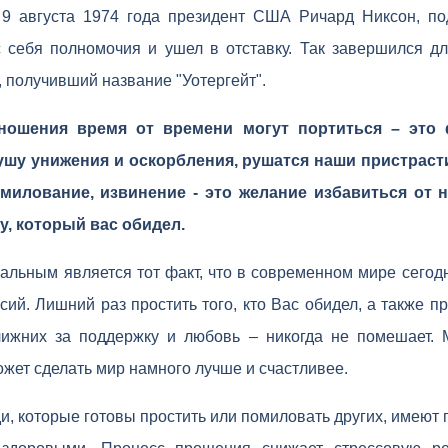
 9 августа 1974 года президент США Ричард Никсон, по
 себя полномочия и ушел в отставку. Так завершился д
, получивший название "Уотергейт".
ношения время от времени могут портиться – это 
ушу унижения и оскорбления, рушатся наши пристрасти
милование, извинение - это желание избавиться от 
у, который вас обидел.
чальным является тот факт, что в современном мире сегод
сий. Лишний раз простить того, кто Вас обидел, а также пр
лижних за поддержку и любовь – никогда не помешает. М
ет сделать мир намного лучше и счастливее.
ди, которые готовы простить или помиловать других, имеют