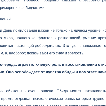
здоровыми. Процесс прощения снижает стрессовую ре
примирение с обидчиками.
инений
и День помилования важен не только на личном уровне, н
о мира, полного конфликтов и разногласий, умение при
овится настоящей добродетелью. Этот день напоминает о
, а, наоборот, показывают его силу и зрелость.
очередь, играет ключевую роль в восстановлении отн
и. Оно освобождает от чувства обиды и помогает нача
 Вы обижены - очень опасна. Обида может накапливат
о время, открывая психологические раны, которые трудно