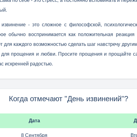
 сама по себе - это стресс, а постоянно вспоминать и пережи
ый.
извинение - это сложное с философской, психологичес
рое обычно воспринимается как положительная реакция 
ет для каждого возможностью сделать шаг навстречу други
а для прощения и любви. Просите прощения и прощайте с
ас искренней радостью.
Когда отмечают "День извинений"?
Дата
Д
8 Сентября
Вт