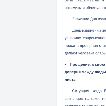
быть счастливыми и 
оптимизм и облегчает 
Значение Дня изв
День извинений ил
условиях современног
просить прощения стан
делают человека слабым
Прощение, в свою 
доверия между людьм
листа.
Ситуация, когда
сознанием на какое-т