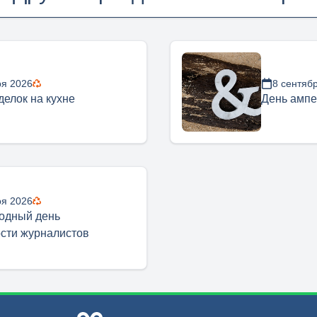
ря 2026
8 сентяб
делок на кухне
День амп
ря 2026
одный день
сти журналистов