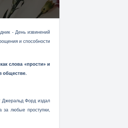
дник - День извинений
прощения и способности
как слова «прости» и
в обществе.
т Джеральд Форд издал
а за любые проступки,