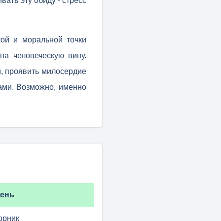
вать эту обиду - стресс
кой и моральной точки
на человеческую вину.
м, проявить милосердие
ами. Возможно, именно
ень
орник