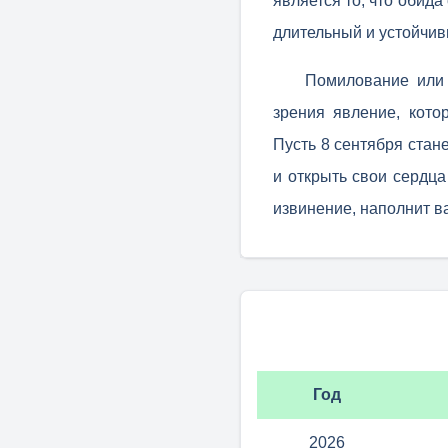
является то, что обида
длительный и устойчив
Помилование или 
зрения явление, кото
Пусть 8 сентября стан
и открыть свои сердц
извинение, наполнит в
Год
2026