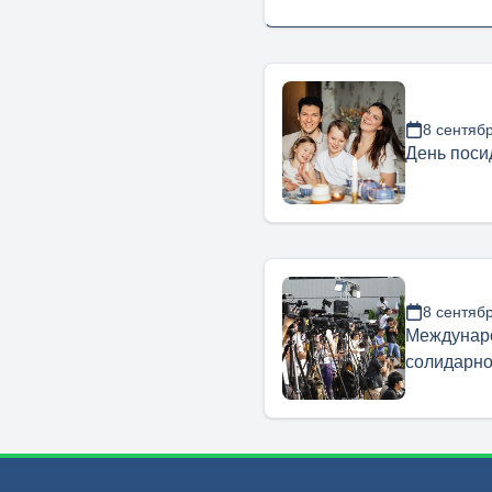
8 сентяб
День поси
8 сентяб
Междунар
солидарно