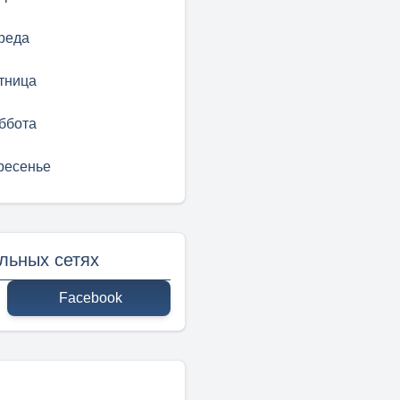
реда
тница
ббота
ресенье
льных сетях
Facebook