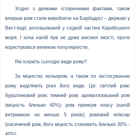
Згідно з деякими історичними фактами, також
вперше ром стали виробляти на Барбадосі – державі у
Вест-Індії, розташованій у східній частині Карибського
моря. І хоча напій був не дуже високої якості, проте
користувався великою популярністю.
Які існують сьогодні види рому?
За міцністю, кольором, а також по застосуванню
рому виділяють різні його види. Це: світлий ром;
бурштиновий ром; темний ром; ароматизований ром
(міцність близько 40%); ром преміум класу (напій
витримкою не менше 5 років); ромовий еліксир
(насичений ром, його міцність становить близько 30% -
40%).