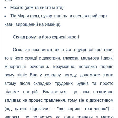
Мохіто (ром та листя м'яти);
Тіа Марія (ром, цукор, ваніль та спеціальний сорт
кави, вирощений на Ямайці).
Склад рому та його корисні якості
Оскільки ром виготовляється з цукрової тростини,
то в його складі є декстрин, глюкоза, мальтоза і деякі
мінеральні речовини. Безумовно, невелика порція
рому зігріє Вас у холодну погоду, допоможе зняти
втому після складних трудових буднів та просто
підніме настрій. Вважається, що ром позитивно
впливає на процес травлення, тому він є дижестивом
(від латин. digestivus - "що сприяє травленню") -
напоєм, що подається до кінця трапези з метою