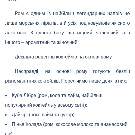
Ром є одним із найбільш легендарних напоїв не
лише морських піратів, а й усіх поціновувачів якісного
алкоголю. З одного боку, він міцний, чоловічий, а з
іншого – ароматний та жіночний.
Декілька рецептів коктейлів на основі рому
Насправді, на основі рому готують безліч
різноманітних коктейлів. Перелічимо лише деякі з них:
Куба Лібре (ром, кола та лайм, найбільш
популярний коктейль у всьому світі);
Дайкірі (ром, лайм та цукор);
Пінья Колада (ром, кокосове молоко та ананасовий
сік);