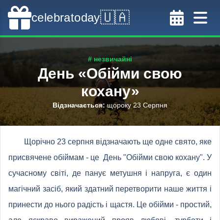
🇺🇦
celebratoday
# незвичайні
День «Обійми свою
кохану»
Відзначається
:
щороку 23 Серпня
Щорічно 23 серпня відзначають ще одне свято, яке
присвячене обіймам - це День "Обійми свою кохану". У
сучасному світі, де панує метушня і напруга, є один
магічний засіб, який здатний перетворити наше життя і
принести до нього радість і щастя. Це обійми - простий,