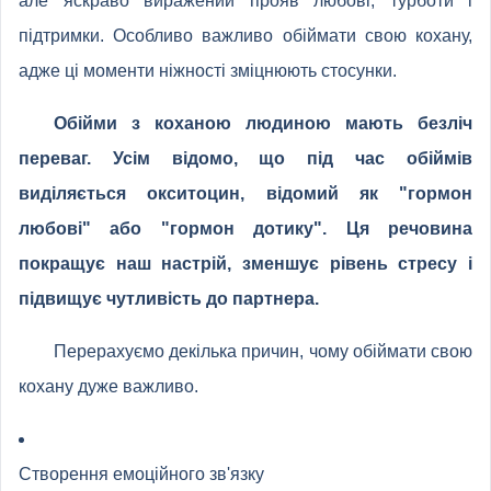
але яскраво виражений прояв любові, турботи і
підтримки. Особливо важливо обіймати свою кохану,
адже ці моменти ніжності зміцнюють стосунки.
Обійми з коханою людиною мають безліч
переваг. Усім відомо, що під час обіймів
виділяється окситоцин, відомий як "гормон
любові" або "гормон дотику". Ця речовина
покращує наш настрій, зменшує рівень стресу і
підвищує чутливість до партнера.
Перерахуємо декілька причин, чому обіймати свою
кохану дуже важливо.
Створення емоційного зв'язку