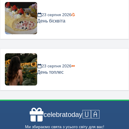
23 серпня 2026
День бісквіта
23 серпня 2026
День топлес
🇺🇦
celebratoday
Ми збираємо свята з усього світу для вас!