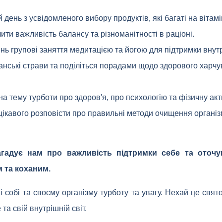
 день з усвідомленого вибору продуктів, які багаті на вітам
ити важливість балансу та різноманітності в раціоні.
ень групові заняття медитацією та йогою для підтримки внут
анські страви та поділіться порадами щодо здорового харчу
на тему турботи про здоров'я, про психологію та фізичну акти
цікавого розповісти про правильні методи очищення організ
гадує нам про важливість підтримки себе та оточу
м та коханим.
 собі та своєму організму турботу та увагу. Нехай це свят
 та свій внутрішній світ.