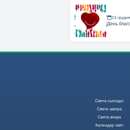
13 грудн
День благо
Свята сьогодні
Свята завтра
Свята вчора
Календар свят