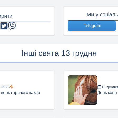
Ми у соціал
рити
Telegram
Інші свята 13 грудня
я 2026
13 грудн
 день гарячого какао
День коня