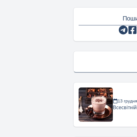
Поши
13 грудн
Всесвітній