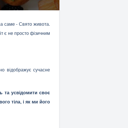
 а саме - Свято живота.
іт є не просто фізичним
но відображує сучасне
ь та усвідомити своє
ого тіла, і як ми його