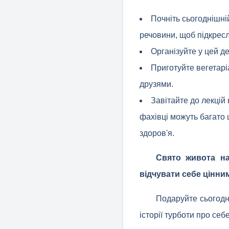
Почніть сьогоднішній
речовини, щоб підкресл
Організуйте у цей д
Приготуйте вегетарі
друзями.
Завітайте до лекцій 
фахівці можуть багато 
здоров'я.
Свято живота на
відчувати себе цінни
Подаруйте сьогодні
історії турботи про себе