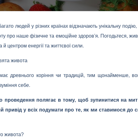
агато людей у різних країнах відзначають унікальну подію,
ту про наше фізичне та емоційне здоров'я. Погодьтеся, жив
а й центром енергії та життєвої сили.
Свята живота
має древнього коріння чи традицій, тим щонайменше, во
зуміння себе.
о проведення полягає в тому, щоб зупинитися на мит
й привід у всіх подумати про те, як ми ставимося до св
то живота?