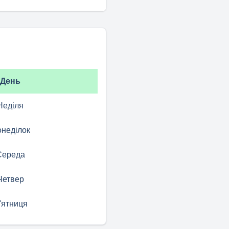
День
Неділя
неділок
Середа
Четвер
'ятниця