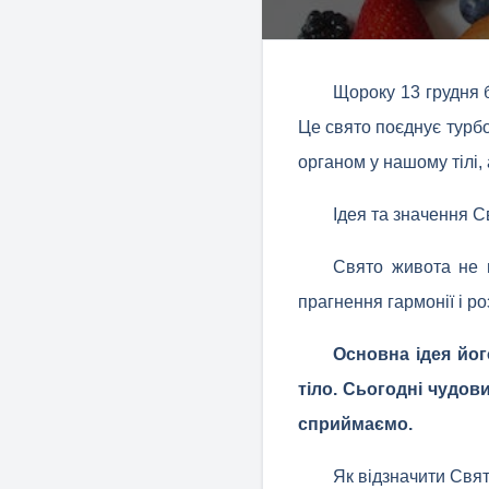
Щороку 13 грудня б
Це свято поєднує турбо
органом у нашому тілі, 
Ідея та значення 
Свято живота не 
прагнення гармонії і ро
Основна ідея йог
тіло. Сьогодні чудови
сприймаємо.
Як відзначити Свя