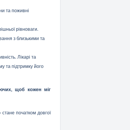
іни та поживні
рішньої рівноваги.
вання з близькими та
вність. Лікарі та
му та підтримку його
ючих, щоб кожен міг
о стане початком довгої