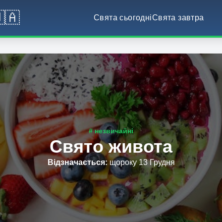
🇦
Свята сьогодні
Свята завтра
# незвичайні
Свято живота
Відзначається
:
щороку 13 Грудня