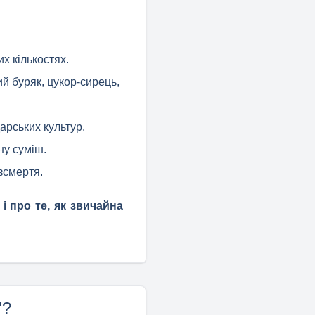
х кількостях.
й буряк, цукор-сирець,
арських культур.
ну суміш.
зсмертя.
і про те, як звичайна
"?