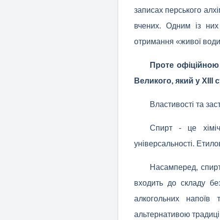
записах перського алхі
вчених. Одним із них
отримання «живої води»
Проте офіційною 
Великого, який у XIII
Властивості та зас
Спирт - це хіміч
універсальності. Етило
Насамперед, спирт
входить до складу без
алкогольних напоїв 
альтернативою традиц