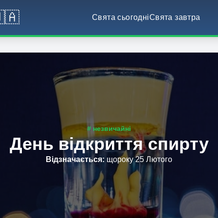
🇦
Свята сьогодні
Свята завтра
# незвичайні
День відкриття спирту
Відзначається
:
щороку 25 Лютого