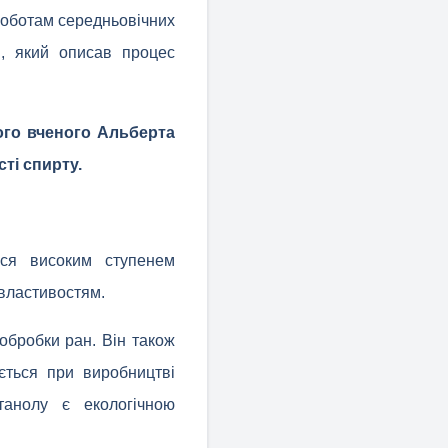
 роботам середньовічних
я, який описав процес
ого вченого Альберта
сті спирту.
ься високим ступенем
 властивостям.
обробки ран. Він також
ується при виробництві
танолу є екологічною