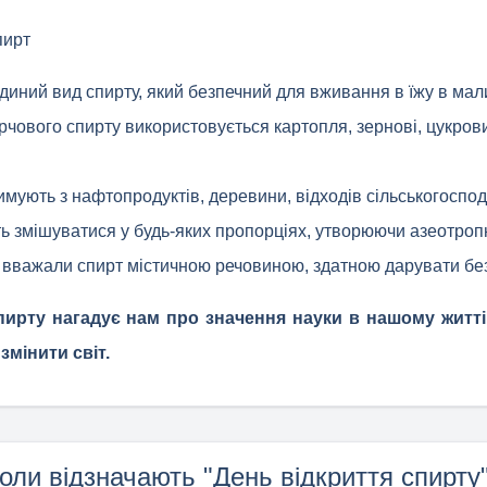
пирт
диний вид спирту, який безпечний для вживання в їжу в мали
чового спирту використовується картопля, зернові, цукрови
имують з нафтопродуктів, деревини, відходів сільськогоспод
ь змішуватися у будь-яких пропорціях, утворюючи азеотроп
и вважали спирт містичною речовиною, здатною дарувати бе
пирту нагадує нам про значення науки в нашому житті 
змінити світ.
оли відзначають "День відкриття спирту