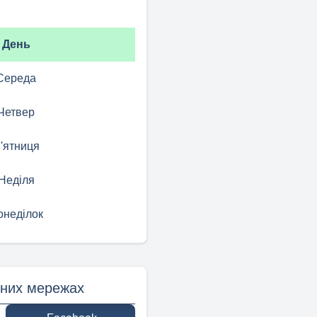
День
Середа
Четвер
'ятниця
Неділя
онеділок
ьних мережах