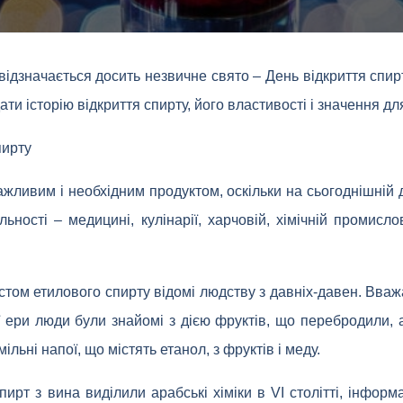
ідзначається досить незвичне свято – День відкриття спир
и історію відкриття спирту, його властивості і значення для
пирту
жливим і необхідним продуктом, оскільки на сьогоднішній д
ьності – медицині, кулінарії, харчовій, хімічній промислов
істом етилового спирту відомі людству з давніх-давен. Вва
ї ери люди були знайомі з дією фруктів, що перебродили, 
льні напої, що містять етанол, з фруктів і меду.
рт з вина виділили арабські хіміки в VI столітті, інформ