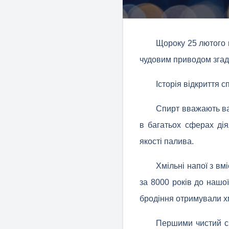
Щороку 25 лютого в
чудовим приводом згадат
Історія відкриття с
Спирт вважають ва
в багатьох сферах діял
якості палива.
Хмільні напої з вм
за 8000 років до нашо
бродіння отримували хмі
Першими чистий спи