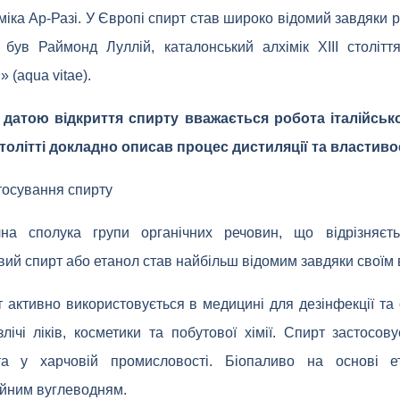
міка Ар-Разі. У Європі спирт став широко відомий завдяки
 був Раймонд Луллій, каталонський алхімік XIII столітт
 (aqua vitae).
датою відкриття спирту вважається робота італійськ
 столітті докладно описав процес дистиляції та властиво
тосування спирту
на сполука групи органічних речовин, що відрізняєт
вий спирт або етанол став найбільш відомим завдяки своїм
 активно використовується в медицині для дезінфекції та 
лічі ліків, косметики та побутової хімії. Спирт застосов
та у харчовій промисловості. Біопаливо на основі е
ійним вуглеводням.