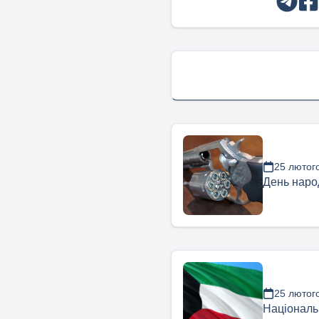
25 лютог
День наро
25 лютог
Національ