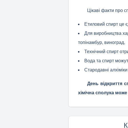
Цікаві факти про с
Етиловий спирт це є
Для виробництва хар
топінамбур, виноград.
Технічний спирт отр
Вода та спирт можут
Стародавні алхімік
День відкриття с
хімічна сполука може 
К