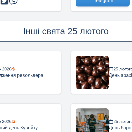
Telegram
Інші свята 25 лютого
о 2026
25 лютог
дження револьвера
День арах
о 2026
25 лютог
ний день Кувейту
День боро