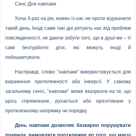
Сенс Дня навпаки
Хоча б раз на рік, кожен із нас не проти відзначити
такий день. Іноді саме такі дні рятують нас від проблем
повсякденності, не даючи забути того, що в душі ми – ті
самі безтурботні діти, які можуть іноді й
побешкетувати.
Насправді, слово "навпаки" використовується для
вираження протилежності або інверсії. У самому
загальному сенсі, "навпаки" може вказувати на те, що
щось спрямоване, рухається або орієнтоване у
протилежному напрямку чи порядку.
День навпаки дозволяє безкарно порушувати
правила, вимовляти протилежне до того, що маєш