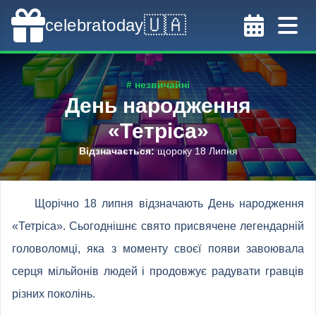
🇺🇦
celebratoday
# незвичайні
День народження
«Тетріса»
Відзначається
:
щороку 18 Липня
Щорічно 18 липня відзначають День народження
«Тетріса». Сьогоднішнє свято присвячене легендарній
головоломці, яка з моменту своєї появи завоювала
серця мільйонів людей і продовжує радувати гравців
різних поколінь.