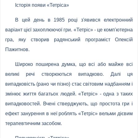
Історія появи «Тетріса»
В цей день в 1985 році з'явився електронний
варіант цієї захоплюючої гри. «Тетріс» - це комп'ютерна
гра, яку створив радянський програміст Олексій
Пажитнов.
Широко поширена думка, що всі або майже всі
великі речі створюються випадково. Далі ця
випадковість (рано чи пізно) стає світовим надбанням і
змінює життя багатьох людей. «Тетріс» - одна з таких
випадковостей. Вчені стверджують, що простота гри і
ефект занурення в неї роблять «Тетріс» вельми дієвим
терапевтичним засобом.