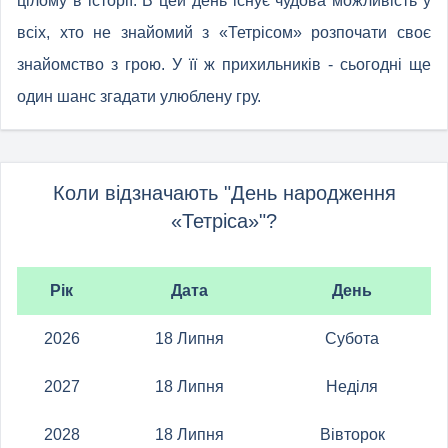
цілому в історії. В цей день існує чудова можливість у
всіх, хто не знайомий з «Тетрісом» розпочати своє
знайомство з грою. У її ж прихильників - сьогодні ще
один шанс згадати улюблену гру.
Коли відзначають "День народження
«Тетріса»"?
Рік
Дата
День
2026
18 Липня
Субота
2027
18 Липня
Неділя
2028
18 Липня
Вівторок