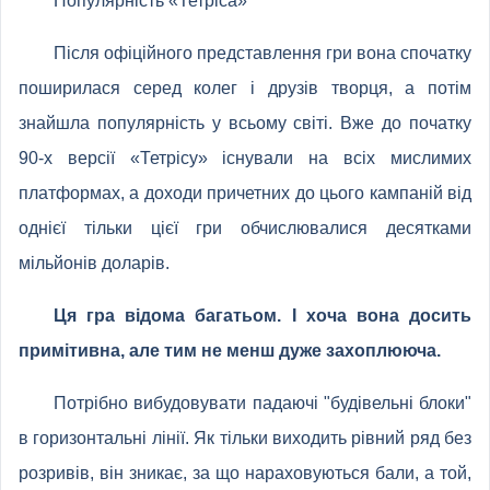
Популярність «Тетріса»
Після офіційного представлення гри вона спочатку
поширилася серед колег і друзів творця, а потім
знайшла популярність у всьому світі. Вже до початку
90-х версії «Тетрісу» існували на всіх мислимих
платформах, а доходи причетних до цього кампаній від
однієї тільки цієї гри обчислювалися десятками
мільйонів доларів.
Ця гра відома багатьом. І хоча вона досить
примітивна, але тим не менш дуже захоплююча.
Потрібно вибудовувати падаючі "будівельні блоки"
в горизонтальні лінії. Як тільки виходить рівний ряд без
розривів, він зникає, за що нараховуються бали, а той,