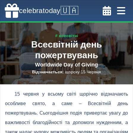
🇺🇦
celebratoday
# всесвітні
Всесвітній день
пожертвувань
Worldwide Day of Giving
Відзначається
:
щороку 15 Червня
15 червня у всьому світі щорічно відзначають
особливе свято, а саме – Всесвітній день
пожертвувань. Сьогоднішня подія привертає увагу до
важливості благодійності та допомоги нужденним, а
також надає чудову можливість людям та організаціям