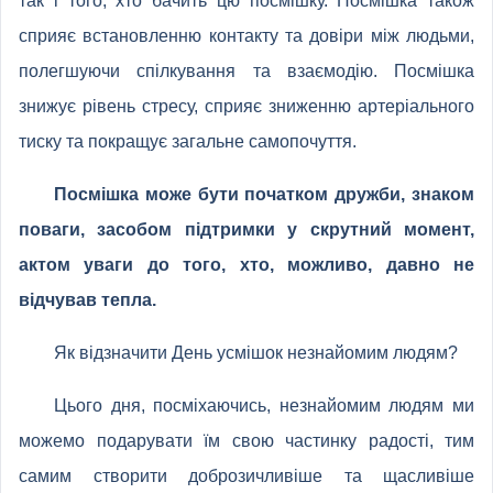
так і того, хто бачить цю посмішку. Посмішка також
сприяє встановленню контакту та довіри між людьми,
полегшуючи спілкування та взаємодію. Посмішка
знижує рівень стресу, сприяє зниженню артеріального
тиску та покращує загальне самопочуття.
Посмішка може бути початком дружби, знаком
поваги, засобом підтримки у скрутний момент,
актом уваги до того, хто, можливо, давно не
відчував тепла.
Як відзначити День усмішок незнайомим людям?
Цього дня, посміхаючись, незнайомим людям ми
можемо подарувати їм свою частинку радості, тим
самим створити доброзичливіше та щасливіше