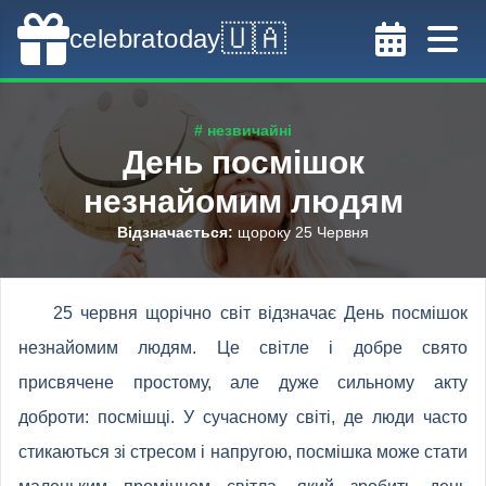
🇺🇦
celebratoday
# незвичайні
День посмішок
незнайомим людям
Відзначається
:
щороку 25 Червня
25 червня щорічно світ відзначає День посмішок
незнайомим людям. Це світле і добре свято
присвячене простому, але дуже сильному акту
доброти: посмішці. У сучасному світі, де люди часто
стикаються зі стресом і напругою, посмішка може стати