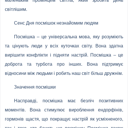
маленьким промінцем світла, який зробить день
світлішим.
Сенс Дня посмішок незнайомим людям
Посмішка – це універсальна мова, яку розуміють
та цінують люди у всіх куточках світу. Вона здатна
вирішити конфлікти і підняти настрій. Посмішка – це
доброта та турбота про інших. Вона підтримує
відносини між людьми і робить наш світ більш дружнім.
Значення посмішки
Насправді, посмішка має безліч позитивних
моментів. Вона стимулює вироблення ендорфінів,
гормонів щастя, що покращує настрій як усміхненого,