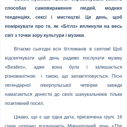
способах самовираження людей, модних
тенденціях, сексі і мистецтві. Це день, щоб
поміркувати про те, як «Бітлз» вплинули на весь
світ з точки зору культури і музики.
Вітаємо сьогодні всіх бітломанів зі святом! Щоб
відсвяткувати цей день радимо послухати музику
«Beatles», адже вона була і залишається
різноманітною і такою, що запам'ятовується. Пісні
легендарної ліверпульської четвірки завжди
намагаються донести до своїх шанувальників тільки
позитивний посил.
Цікаво, що є ще одна дата, присвячена групі. 16
січня щорічно відзначають Міжнародний день «The