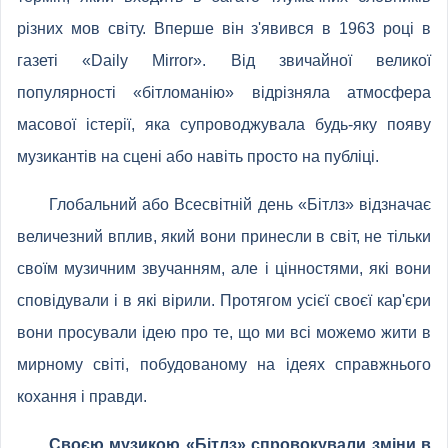
різних мов світу. Вперше він з'явився в 1963 році в
газеті «Daily Mirror». Від звичайної великої
популярності «бітломанію» відрізняла атмосфера
масової істерії, яка супроводжувала будь-яку появу
музикантів на сцені або навіть просто на публіці.
Глобальний або Всесвітній день «Бітлз» відзначає
величезний вплив, який вони принесли в світ, не тільки
своїм музичним звучанням, але і цінностями, які вони
сповідували і в які вірили. Протягом усієї своєї кар'єри
вони просували ідею про те, що ми всі можемо жити в
мирному світі, побудованому на ідеях справжнього
кохання і правди.
Своєю музикою «Бітлз» спровокували зміни в