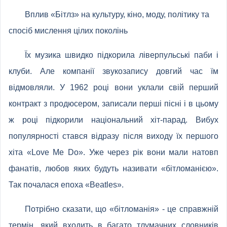
Вплив «Бітлз» на культуру, кіно, моду, політику та
спосіб мислення цілих поколінь
Їх музика швидко підкорила ліверпульські паби і
клуби. Але компанії звукозапису довгий час їм
відмовляли. У 1962 році вони уклали свій перший
контракт з продюсером, записали перші пісні і в цьому
ж році підкорили національний хіт-парад. Вибух
популярності стався відразу після виходу їх першого
хіта «Love Me Do». Уже через рік вони мали натовп
фанатів, любов яких будуть називати «бітломанією».
Так почалася епоха «Beatles».
Потрібно сказати, що «бітломанія» - це справжній
термін, який входить в багато тлумачних словників