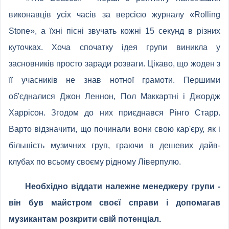
виконавців усіх часів за версією журналу «Rolling
Stone», а їхні пісні звучать кожні 15 секунд в різних
куточках. Хоча спочатку ідея групи виникла у
засновників просто заради розваги. Цікаво, що жоден з
її учасників не знав нотної грамоти. Першими
об'єдналися Джон Леннон, Пол Маккартні і Джордж
Харрісон. Згодом до них приєднався Рінго Старр.
Варто відзначити, що починали вони свою кар'єру, як і
більшість музичних груп, граючи в дешевих дайв-
клубах по всьому своєму рідному Ліверпулю.
Необхідно віддати належне менеджеру групи -
він був майстром своєї справи і допомагав
музикантам розкрити свій потенціал.