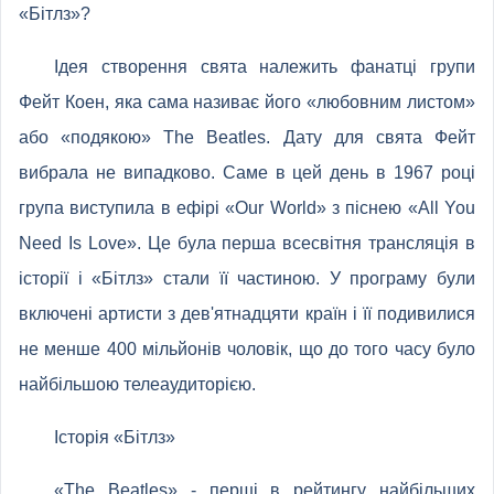
«Бітлз»?
Ідея створення свята належить фанатці групи
Фейт Коен, яка сама називає його «любовним листом»
або «подякою» The Beatles. Дату для свята Фейт
вибрала не випадково. Саме в цей день в 1967 році
група виступила в ефірі «Our World» з піснею «All You
Need Is Love». Це була перша всесвітня трансляція в
історії і «Бітлз» стали її частиною. У програму були
включені артисти з дев'ятнадцяти країн і її подивилися
не менше 400 мільйонів чоловік, що до того часу було
найбільшою телеаудиторією.
Історія «Бітлз»
«The Beatles» - перші в рейтингу найбільших