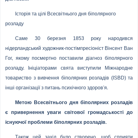
Історія та цілі Всесвітнього дня біполярного
розладу
Саме 30 березня 1853 року народився
нідерландський художник-постімпресіоніст Вінсент Ван
Гог, якому посмертно поставили діагноз біполярного
розладу. Ініціаторами свята виступили Міжнародне
товариство з вивчення біполярних розладів (ISBD) та
інші організації з питань психічного здоров'я.
Метою Всесвітнього дня біполярних розладів
є привернення уваги світової громадськості до
існуючої проблеми біполярних розладів.
Також цей захід було створено, щоб сприяти