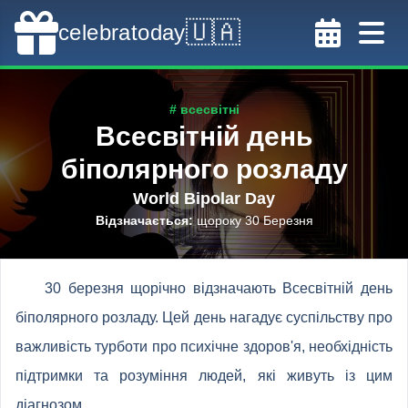
🇺🇦
celebratoday
# всесвітні
Всесвітній день
біполярного розладу
World Bipolar Day
Відзначається
:
щороку 30 Березня
30 березня щорічно відзначають Всесвітній день
біполярного розладу. Цей день нагадує суспільству про
важливість турботи про психічне здоров'я, необхідність
підтримки та розуміння людей, які живуть із цим
діагнозом.