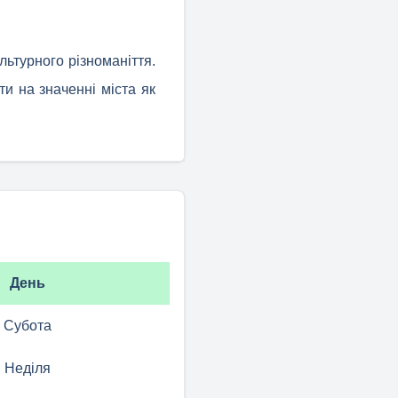
льтурного різноманіття.
и на значенні міста як
День
Субота
Неділя