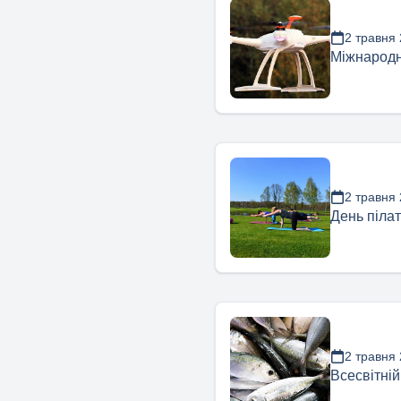
2 травня
Міжнародн
2 травня
День піла
2 травня
Всесвітній