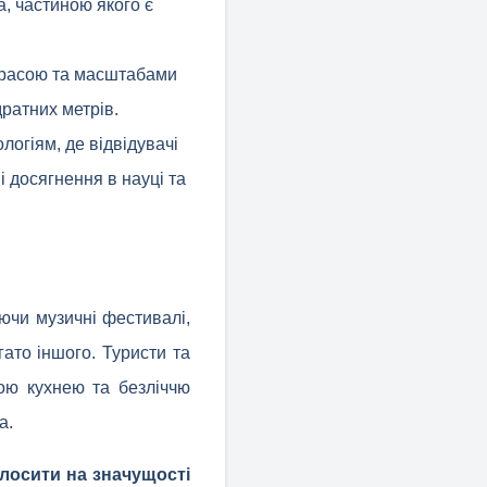
а, частиною якого є
 красою та масштабами
дратних метрів.
логіям, де відвідувачі
 досягнення в науці та
ючи музичні фестивалі,
гато іншого. Туристи та
ою кухнею та безліччю
а.
олосити на значущості