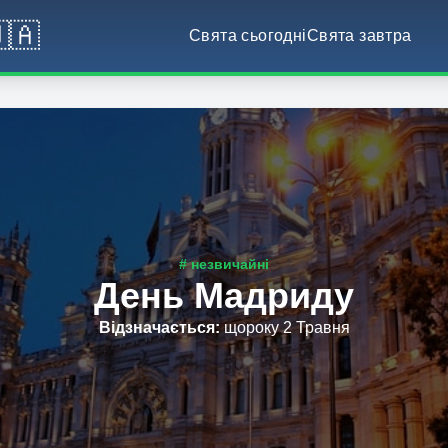
🇦
Свята сьогодні
Свята завтра
# незвичайні
День Мадриду
Відзначається
:
щороку 2 Травня