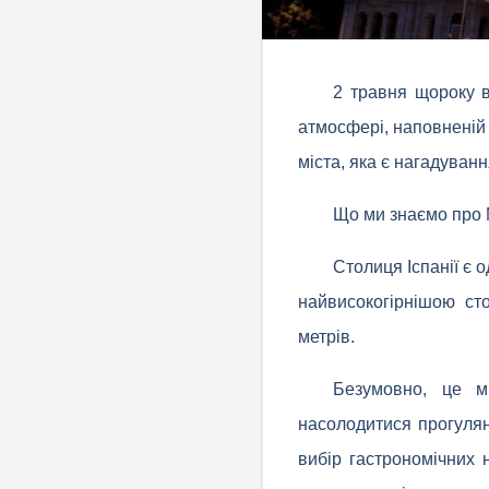
2 травня щороку в
атмосфері, наповненій 
міста, яка є нагадуванн
Що ми знаємо про
Столиця Іспанії є 
найвисокогірнішою ст
метрів.
Безумовно, це м
насолодитися прогулян
вибір гастрономічних н