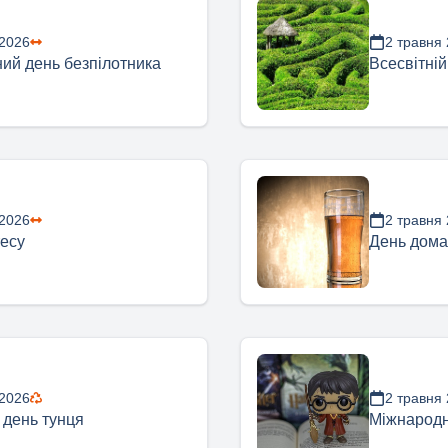
 2026
2 травня
ий день безпілотника
Всесвітній
 2026
2 травня
тесу
День дома
 2026
2 травня
 день тунця
Міжнародн