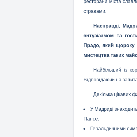
ресторани міста славл
стравами.
Насправді, Мадр
ентузіазмом та гос
Прадо, який щороку 
мистецтва таких майст
Найбільший із ко
Відповідаючи на запита
Декілька цікавих ф
У Мадриді знаходить
Пансе.
Геральдичними симв