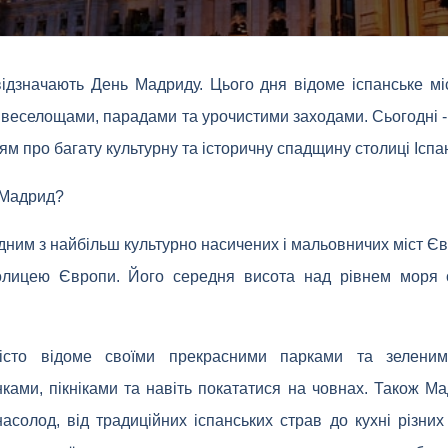
ідзначають День Мадриду. Цього дня відоме іспанське мі
веселощами, парадами та урочистими заходами. Сьогодні - 
ям про багату культурну та історичну спадщину столиці Іспан
 Мадрид?
одним з найбільш культурно насичених і мальовничих міст Єв
олицею Європи. Його середня висота над рівнем моря 
істо відоме своїми прекрасними парками та зелени
ками, пікніками та навіть покататися на човнах. Також М
асолод, від традиційних іспанських страв до кухні різних 