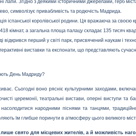
ні лапи. Згідно з деякими історичними джерелами, герб міст
ево, символізує привабливість та родючість Мадрида.
ція іспанської королівської родини. Ця вражаюча за своєю
3418 кімнат, а загальна площа палацу складає 135 тисяч ква
і відкрився перший у світі парк, присвячений наукам і техно
терактивні виставки та експонати, що представляють сучасні
чають День Мадриду?
живає. Сьогодні воно рясніє культурними заходами, включа
очисті церемонії, театральні вистави, оперні виступи та ба
ь насолодитися народними піснями та танцями, традиційн
воляють їм глибше поринути в атмосферу цього великого міст
лише свято для місцевих жителів, а й можливість наг