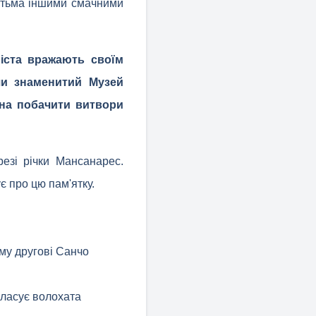
гатьма іншими смачними
міста вражають своїм
чи знаменитий Музей
жна побачити витвори
езі річки Мансанарес.
 про цю пам'ятку.
ому другові Санчо
 ласує волохата