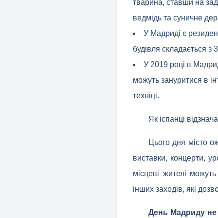
тварина, ставши на зад
ведмідь та суничне дер
У Мадриді є резиден
будівля складається з 
У 2019 році в Мадрид
можуть зануритися в ін
техніці.
Як іспанці відзна
Цього дня місто о
виставки, концерти, ур
місцеві жителі можут
інших заходів, які доз
День Мадриду не 