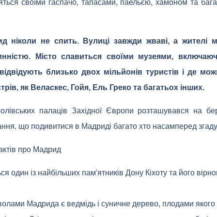
яться своїми гаспачо, тапасами, паельєю, хамоном та ба
ид ніколи не спить. Вулиці завжди жваві, а жителі 
тинністю. Місто славиться своїми музеями, включаю
відвідують близько двох мільйонів туристів і де мо
рів, як Веласкес, Гойя, Ель Греко та багатьох інших.
ролівських палаців Західної Європи розташувався на бер
ння, що подивитися в Мадриді багато хто насамперед згадує
актів про Мадрид
ся один із найбільших пам'ятників Дону Кіхоту та його вірн
олами Мадрида є ведмідь і суничне дерево, плодами якого