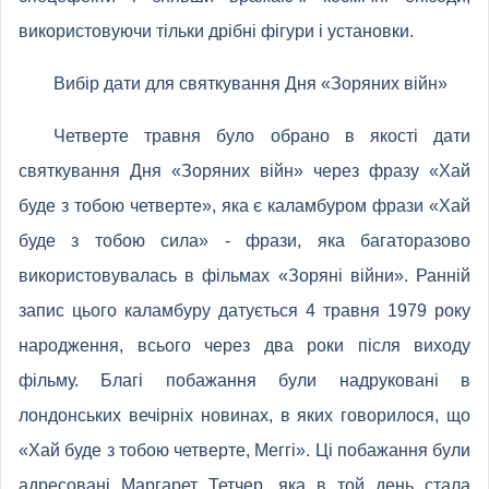
використовуючи тільки дрібні фігури і установки.
Вибір дати для святкування Дня «Зоряних війн»
Четверте травня було обрано в якості дати
святкування Дня «Зоряних війн» через фразу «Хай
буде з тобою четверте», яка є каламбуром фрази «Хай
буде з тобою сила» - фрази, яка багаторазово
використовувалась в фільмах «Зоряні війни». Ранній
запис цього каламбуру датується 4 травня 1979 року
народження, всього через два роки після виходу
фільму. Благі побажання були надруковані в
лондонських вечірніх новинах, в яких говорилося, що
«Хай буде з тобою четверте, Меггі». Ці побажання були
адресовані Маргарет Тетчер, яка в той день стала