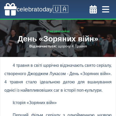
🇺🇦
celebratoday
# незвичайні
День «Зоряних війн»
Відзначається
:
щороку 4 Травня
4 травня в світі щорічно відзначають свято серіалу,
створеного Джорджем Лукасом - День «Зоряних війн».
4 травня стало ідеальною датою для вшанування
однієї із найвпливовіших саг в історії поп-культури.
Історія «Зоряних війн»
Перший фільм серіалу з однойменною назвою