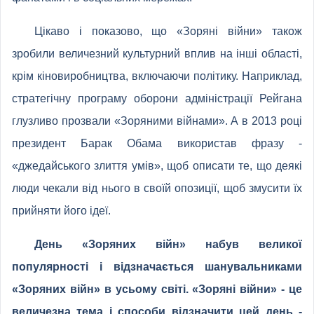
Цікаво і показово, що «Зоряні війни» також
зробили величезний культурний вплив на інші області,
крім кіновиробництва, включаючи політику. Наприклад,
стратегічну програму оборони адміністрації Рейгана
глузливо прозвали «Зоряними війнами». А в 2013 році
президент Барак Обама використав фразу -
«джедайського злиття умів», щоб описати те, що деякі
люди чекали від нього в своїй опозиції, щоб змусити їх
прийняти його ідеї.
День «Зоряних війн» набув великої
популярності і відзначається шанувальниками
«Зоряних війн» в усьому світі. «Зоряні війни» - це
величезна тема і способи відзначити цей день -