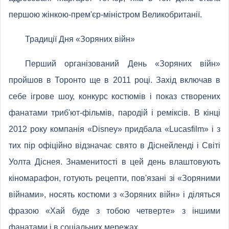
першою жінкою-прем'єр-міністром Великобританії.
Традиції Дня «Зоряних війн»
Перший організований День «Зоряних війн»
пройшов в Торонто ще в 2011 році. Захід включав в
себе ігрове шоу, конкурс костюмів і показ створених
фанатами триб'ют-фільмів, пародій і реміксів. В кінці
2012 року компанія «Disney» придбала «Lucasfilm» і з
тих пір офіційно відзначає свято в Діснейленді і Світі
Уолта Діснея. Знаменитості в цей день влаштовують
кіномарафон, готують рецепти, пов'язані зі «Зоряними
війнами», носять костюми з «Зоряних війн» і діляться
фразою «Хай буде з тобою четверте» з іншими
фанатами і в соціальних мережах.