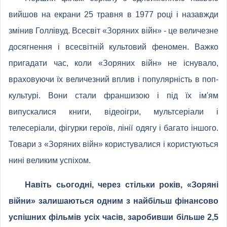
вийшов на екрани 25 травня в 1977 році і назавжди
змінив Голлівуд. Всесвіт «Зоряних війн» - це величезне
досягнення і всесвітній культовий феномен. Важко
пригадати час, коли «Зоряних війн» не існувало,
враховуючи їх величезний вплив і популярність в поп-
культурі. Вони стали франшизою і під їх ім'ям
випускалися книги, відеоігри, мультсеріали і
телесеріали, фігурки героїв, лінії одягу і багато іншого.
Товари з «Зоряних війн» користувалися і користуються
нині великим успіхом.
Навіть сьогодні, через стільки років, «Зоряні
війни» залишаються одним з найбільш фінансово
успішних фільмів усіх часів, заробивши більше 2,5