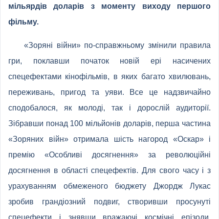
мільярдів доларів з моменту виходу першого
фільму.
«Зоряні війни» по-справжньому змінили правила
гри, поклавши початок новій ері насичених
спецефектами кінофільмів, в яких багато хвилювань,
переживань, пригод та уяви. Все це надзвичайно
сподобалося, як молоді, так і дорослій аудиторії.
Зібравши понад 100 мільйонів доларів, перша частина
«Зоряних війн» отримала шість нагород «Оскар» і
премію «Особливі досягнення» за революційні
досягнення в області спецефектів. Для свого часу і з
урахуванням обмеженого бюджету Джордж Лукас
зробив грандіозний подвиг, створивши просунуті
спецефекти і знявши вражаючі космічні епізоди,