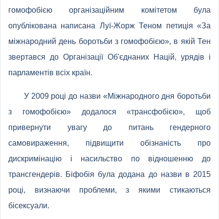
гомофобією організаційним комітетом була
опублікована написана Луї-Жорж Теном петиція «За
міжнародний день боротьби з гомофобією», в якій Тен
звертався до Організації Об'єднаних Націй, урядів і
парламентів всіх країн.
У 2009 році до назви «Міжнародного дня боротьби
з гомофобією» додалося «трансфобією», щоб
привернути увагу до питань гендерного
самовираження, підвищити обізнаність про
дискримінацію і насильство по відношенню до
трансгендерів. Біфобія була додана до назви в 2015
році, визнаючи проблеми, з якими стикаються
бісексуали.