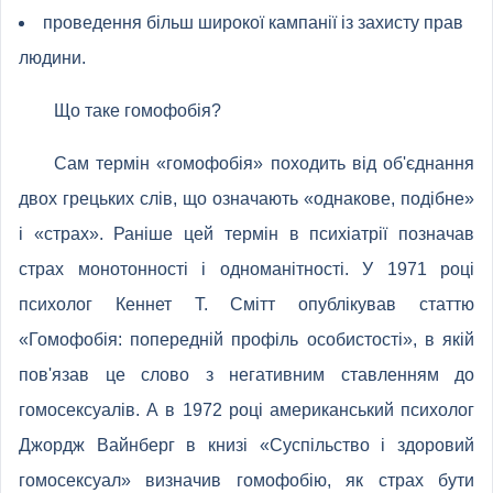
проведення більш широкої кампанії із захисту прав
людини.
Що таке гомофобія?
Сам термін «гомофобія» походить від об'єднання
двох грецьких слів, що означають «однакове, подібне»
і «страх». Раніше цей термін в психіатрії позначав
страх монотонності і одноманітності. У 1971 році
психолог Кеннет Т. Смітт опублікував статтю
«Гомофобія: попередній профіль особистості», в якій
пов'язав це слово з негативним ставленням до
гомосексуалів. А в 1972 році американський психолог
Джордж Вайнберг в книзі «Суспільство і здоровий
гомосексуал» визначив гомофобію, як страх бути