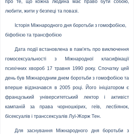
про те, що кожна людина має право бути собою,
любити, жити у безпеці та повазі.
Історія Міжнародного дня боротьби з гомофобією,
біфобією та трансфобією
Дата події встановлена в пам'ять про виключення
гомосексуальності з Міжнародної класифікації
психічних хвороб 17 травня 1990 року. Спочатку цей
день був Міжнародним днем ​​боротьби з гомофобією та
вперше відзначався в 2005 році. Його ініціатором є
французький університетський лектор і активіст
кампаній за права чорношкірих, геїв, лесбіянок,
бісексуалів і транссексуалів Луї-Жорж Тен.
Для заснування Міжнародного дня боротьби з