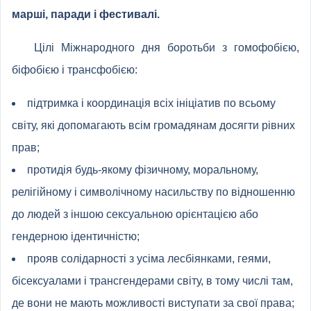
марші, паради і фестивалі.
Цілі Міжнародного дня боротьби з гомофобією,
біфобією і трансфобією:
підтримка і координація всіх ініціатив по всьому
світу, які допомагають всім громадянам досягти рівних
прав;
протидія будь-якому фізичному, моральному,
релігійному і символічному насильству по відношенню
до людей з іншою сексуальною орієнтацією або
гендерною ідентичністю;
прояв солідарності з усіма лесбіянками, геями,
бісексуалами і трансгендерами світу, в тому числі там,
де вони не мають можливості виступати за свої права;