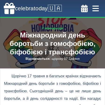
🇺🇦
celebratoday
# міжнародні
Міжнародний день
боротьби з гомофобією,
біфобією і трансфобією
Відзначається
:
щороку 17 Травня
Щорічно 17 травня в багатьох країнах відзначають
Міжнародний день боротьби з гомофобією, біфобією і
трансфобією. Сьогоднішній день – це не лише день
боротьби, а й день солідарності та надії. Він нагадує