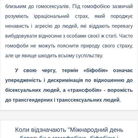
близьким до гомосексуалів. Під гомофобією зазвичай
розуміють ірраціональний страх, який породжує
ненависть і агресію до людей, які віддають перевагу
вибудовувати відносини з особами своєї ж статі. Часто
гомофоби не можуть пояснити природу свого страху,
але це явище шкодить всьому суспільству.
У свою чергу, термін «біфобія» означає
упередженість і дискримінація по відношенню до
бісексуальних людей, а «трансфобія» - ворожість
до трансгендерних і транссексуальних людей.
Коли відзначають "Міжнародний день