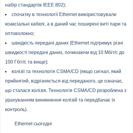
набір стандартів IEEE 802);
спочатку в технології Ethernet використовували
коаксіальні кабелі, а в даний час поширені виті пари та
оптоволокно;
швидкість передачі даних (Ethernet підтримує різні
швидкості передачі даних, починаючи від 10 Мбіт/с до
100 Гбіт/с та вище);
колізії та технологія CSMA/CD (якщо сигнал, який
прийнятий, відрізняється від переданого, це означає,
що сталася колізія. Технологія CSMA/CD розроблена з
урахуванням виникнення колізій та передбачає їх
контроль).
Ethernet сьогодні