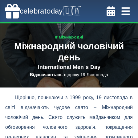
🇺🇦
celebratoday
# міжнародні
Міжнародний чоловічий
день
International Men`s Day
Відзначається
:
щороку 19 Листопада
Щорічно, починаючи з 1999 року, 19 листопада в
світі відзначають чудове свято – Міжнародний
чоловічий день. Свято служить майданчиком для
обговорення чоловічого здоров'я, покращення
гендерних відносин та зміцнення позитивного