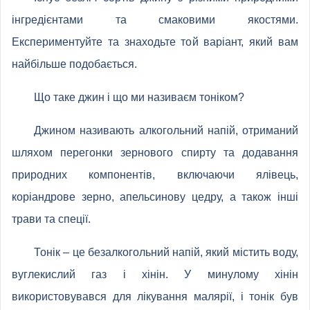
інгредієнтами та смаковими якостями.
Експериментуйте та знаходьте той варіант, який вам
найбільше подобається.
Що таке джин і що ми називаєм тоніком?
Джином називають алкогольний напій, отриманий
шляхом перегонки зернового спирту та додавання
природних компонентів, включаючи ялівець,
коріандрове зерно, апельсинову цедру, а також інші
трави та спеції.
Тонік – це безалкогольний напій, який містить воду,
вуглекислий газ і хінін. У минулому хінін
використовувався для лікування малярії, і тонік був