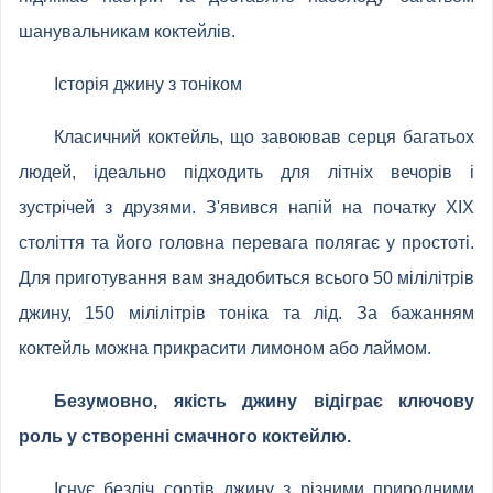
шанувальникам коктейлів.
Історія джину з тоніком
Класичний коктейль, що завоював серця багатьох
людей, ідеально підходить для літніх вечорів і
зустрічей з друзями. З'явився напій на початку XIX
століття та його головна перевага полягає у простоті.
Для приготування вам знадобиться всього 50 мілілітрів
джину, 150 мілілітрів тоніка та лід. За бажанням
коктейль можна прикрасити лимоном або лаймом.
Безумовно, якість джину відіграє ключову
роль у створенні смачного коктейлю.
Існує безліч сортів джину з різними природними