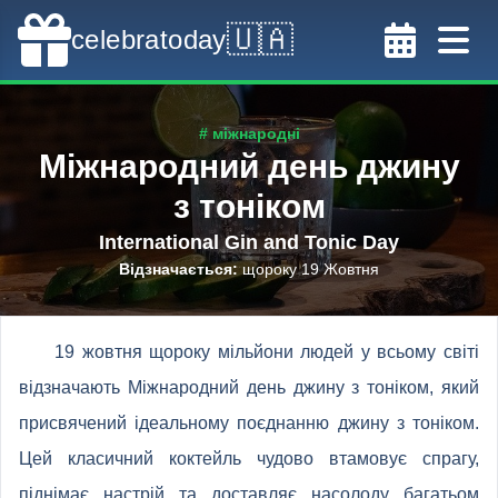
🇺🇦
celebratoday
# міжнародні
Міжнародний день джину
з тоніком
International Gin and Tonic Day
Відзначається
:
щороку 19 Жовтня
19 жовтня щороку мільйони людей у всьому світі
відзначають Міжнародний день джину з тоніком, який
присвячений ідеальному поєднанню джину з тоніком.
Цей класичний коктейль чудово втамовує спрагу,
піднімає настрій та доставляє насолоду багатьом