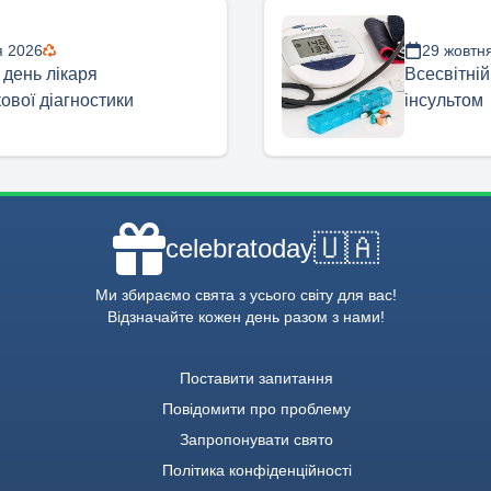
я 2026
29 жовтн
 день лікаря
Всесвітній
ової діагностики
інсультом
🇺🇦
celebratoday
Ми збираємо свята з усього світу для вас!
Відзначайте кожен день разом з нами!
Поставити запитання
Повідомити про проблему
Запропонувати свято
Політика конфіденційності