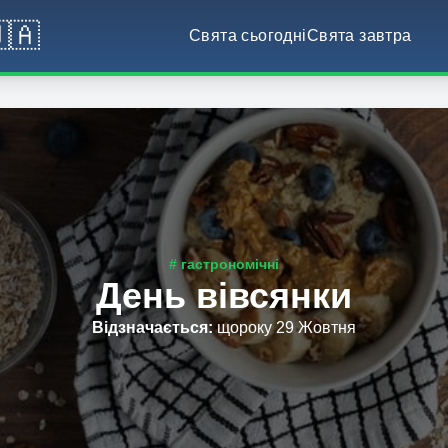
🇦
Свята сьогодні
Свята завтра
# гастрономічні
День вівсянки
Відзначається
:
щороку 29 Жовтня