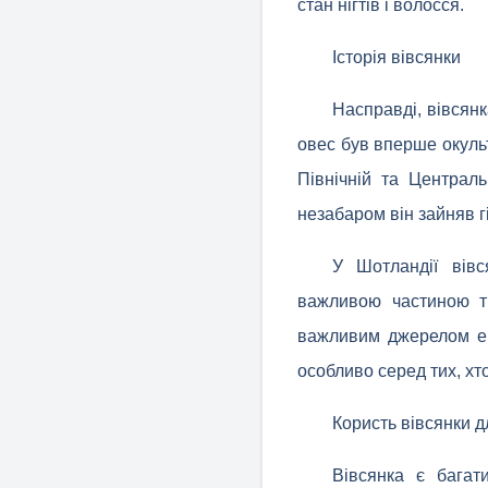
стан нігтів і волосся.
Історія вівсянки
Насправді, вівсянк
овес був вперше окульт
Північній та Централ
незабаром він зайняв г
У Шотландії вівс
важливою частиною тр
важливим джерелом ене
особливо серед тих, хт
Користь вівсянки д
Вівсянка є багат