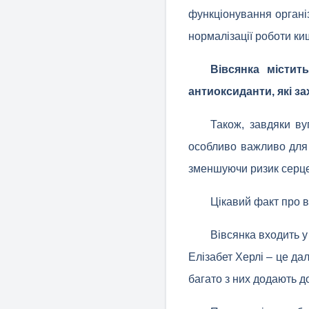
функціонування органі
нормалізації роботи ки
Вівсянка містить
антиоксиданти, які з
Також, завдяки ву
особливо важливо для 
зменшуючи ризик серц
Цікавий факт про в
Вівсянка входить у
Елізабет Херлі – це да
багато з них додають до