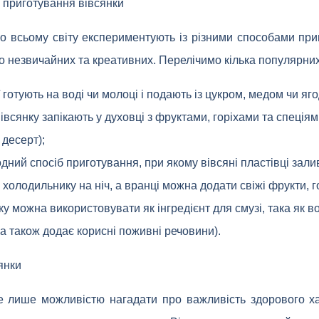
 приготування вівсянки
о всьому світу експериментують із різними способами приг
о незвичайних та креативних. Перелічимо кілька популярних
ї готують на воді чи молоці і подають із цукром, медом чи яг
івсянку запікають у духовці з фруктами, горіхами та спеціям
десерт);
лодний спосіб приготування, при якому вівсяні пластівці за
холодильнику на ніч, а вранці можна додати свіжі фрукти, го
нку можна використовувати як інгредієнт для смузі, така як 
 а також додає корисні поживні речовини).
янки
не лише можливістю нагадати про важливість здорового х