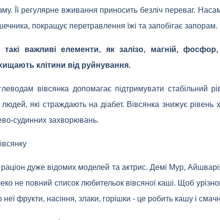
зму. Її регулярне вживання приносить безліч переваг. Наса
шечника, покращує перетравлення їжі та запобігає запорам.
 такі важливі елементи, як залізо, магній, фосфор,
ахищають клітини від руйнування.
глеводам вівсянка допомагає підтримувати стабільний рі
людей, які страждають на діабет. Вівсянка знижує рівень 
ево-судинних захворювань.
івсянку
 раціон дуже відомих моделей та актрис. Демі Мур, Айшварія 
леко не повний список любительок вівсяної каші. Щоб урізно
 неї фрукти, насіння, злаки, горішки - це робить кашу і смач