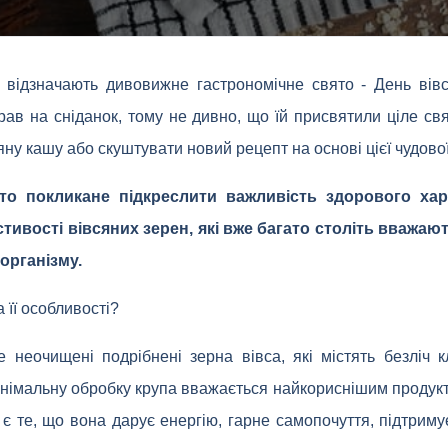
 відзначають дивовижне гастрономічне свято - День вівс
рав на сніданок, тому не дивно, що їй присвятили ціле свя
яну кашу або скуштувати новий рецепт на основі цієї чудової
то покликане підкреслити важливість здорового хар
стивості вівсяних зерен, які вже багато століть вважа
 організму.
 її особливості?
е неочищені подрібнені зерна вівса, які містять безліч 
інімальну обробку крупа вважається найкориснішим продукто
є те, що вона дарує енергію, гарне самопочуття, підтриму