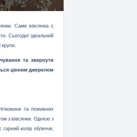
янки. Саме вівсянка є
то. Сьогодні ідеальний
 крупи.
чування та звернути
ються цінним джерелом
клітковини та поживних
м з вівсянки. Однією з
є гарний колір обличчя,