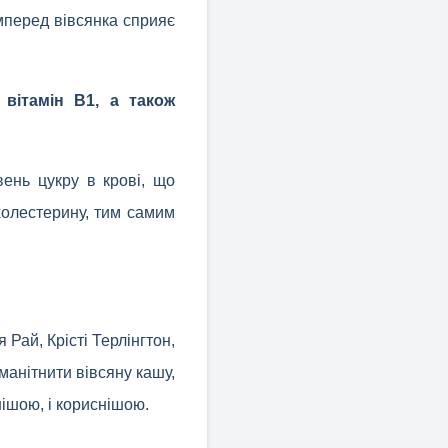
мперед вівсянка сприяє
 вітамін В1, а також
вень цукру в крові, що
холестерину, тим самим
Рай, Крісті Терлінгтон,
манітнити вівсяну кашу,
нішою, і кориснішою.