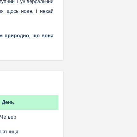
тупний і універсальний
ня щось нове, і нехай
ком природно, що вона
День
Четвер
П'ятниця