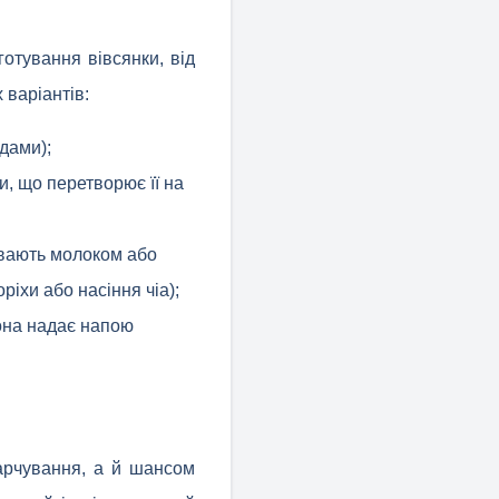
отування вівсянки, від
 варіантів:
одами);
и, що перетворює її на
ливають молоком або
ріхи або насіння чіа);
вона надає напою
арчування, а й шансом