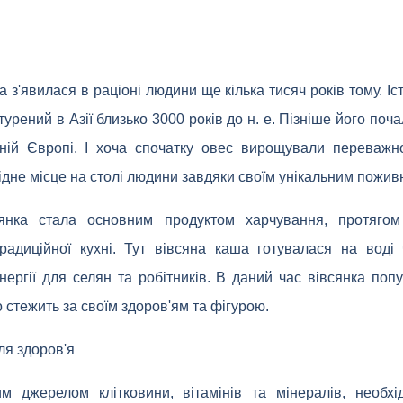
а з'явилася в раціоні людини ще кілька тисяч років тому. І
урений в Азії близько 3000 років до н. е. Пізніше його поч
ьній Європі. І хоча спочатку овес вирощували переважн
ідне місце на столі людини завдяки своїм унікальним пожи
янка стала основним продуктом харчування, протягом
адиційної кухні. Тут вівсяна каша готувалася на воді
ргії для селян та робітників. В даний час вівсянка попу
о стежить за своїм здоров'ям та фігурою.
ля здоров'я
им джерелом клітковини, вітамінів та мінералів, необх