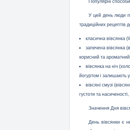
Популярні способи
У цей день люди п
традиційних рецептів д
класична вівсянка (ї
запечена вівсянка (в
корисний та ароматний 
вівсянка на ніч (хо
йогуртом і залишають у 
вівсяні смузі (вівся
густоти та насиченості,
Значення Дня вівс
День вівсянки є 