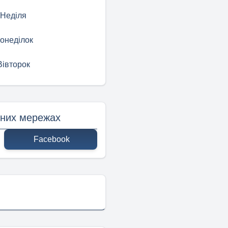
Неділя
онеділок
Вівторок
ьних мережах
Facebook