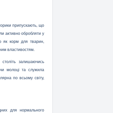
сторики припускають, що
али активно обробляти у
о як корм для тварин,
вним властивостям.
 століть залишаючись
 чи молоці та служила
лярна по всьому світу,
ідних для нормального