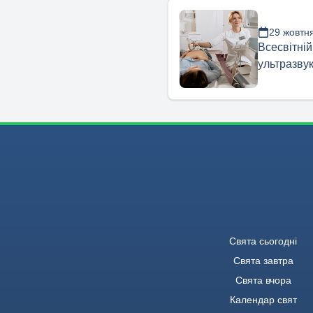
29 жовтн
Всесвітній
ультразвук
Свята сьогодні
Свята завтра
Свята вчора
Календар свят