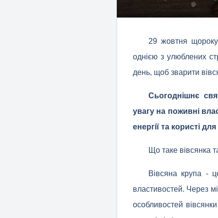
29 жовтня щороку
однією з улюблених ст
день, щоб зварити вівс
Сьогоднішнє свя
увагу на поживні вла
енергії та користі для
Що таке вівсянка та
Вівсяна крупа - ц
властивостей. Через м
особливостей вівсянки 