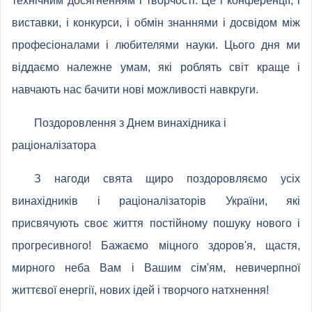
технічним досягненням і творчості. Це і конференції, і
виставки, і конкурси, і обмін знаннями і досвідом між
професіоналами і любителями науки. Цього дня ми
віддаємо належне умам, які роблять світ краще і
навчають нас бачити нові можливості навкруги.
Поздоровлення з Днем винахідника і
раціоналізатора
З нагоди свята щиро поздоровляємо усіх
винахідників і раціоналізаторів України, які
присвячують своє життя постійному пошуку нового і
прогресивного! Бажаємо міцного здоров'я, щастя,
мирного неба Вам і Вашим сім'ям, невичерпної
життєвої енергії, нових ідей і творчого натхнення!