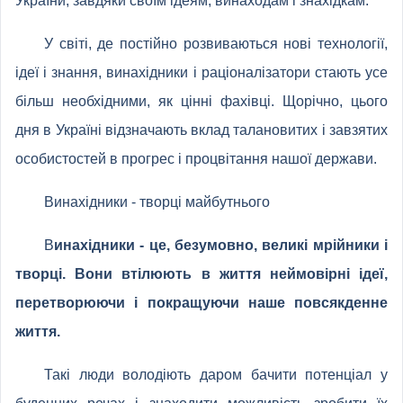
України, завдяки своїм ідеям, винаходам і знахідкам.
У світі, де постійно розвиваються нові технології,
ідеї і знання, винахідники і раціоналізатори стають усе
більш необхідними, як цінні фахівці. Щорічно, цього
дня в Україні відзначають вклад талановитих і завзятих
особистостей в прогрес і процвітання нашої держави.
Винахідники - творці майбутнього
В
инахідники - це, безумовно, великі мрійники і
творці. Вони втілюють в життя неймовірні ідеї,
перетворюючи і покращуючи наше повсякденне
життя.
Такі люди володіють даром бачити потенціал у