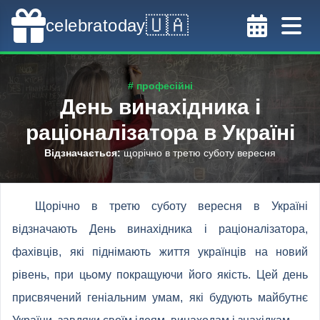
🇺🇦
celebratoday
# професійні
День винахідника і
раціоналізатора в Україні
Відзначається
:
щорічно в третю суботу вересня
Щорічно в третю суботу вересня в Україні
відзначають День винахідника і раціоналізатора,
фахівців, які піднімають життя українців на новий
рівень, при цьому покращуючи його якість. Цей день
присвячений геніальним умам, які будують майбутнє