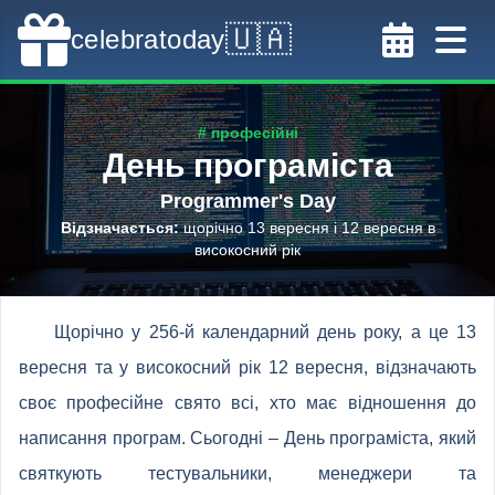
🇺🇦
celebratoday
# професійні
День програміста
Programmer's Day
Відзначається
:
щорічно 13 вересня і 12 вересня в
високосний рік
Щорічно у 256-й календарний день року, а це 13
вересня та у високосний рік 12 вересня, відзначають
своє професійне свято всі, хто має відношення до
написання програм. Сьогодні – День програміста, який
святкують тестувальники, менеджери та