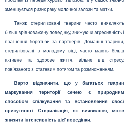
проблем із передміхурової залозою, а у самок значно
зменшується ризик раку молочної залози та матки.
Також стерилізовані тварини часто виявляють
більш врівноважену поведінку, знижуючи агресивність і
прагнення боротьби за партнерів. Домашні тварини,
стерилізовані в молодому віці, часто мають більш
активне та здорове життя, вільне від стресу,
пов'язаного зі статевим потягом та розмноженням.
Варто відзначити, що у багатьох тварин
маркування території сечею є природним
способом спілкування та встановлення своєї
присутності. Стерилізація, як виявилося, може
знизити інтенсивність цієї поведінки.