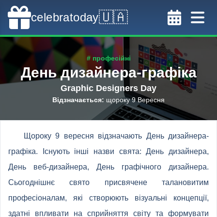
🇺🇦
celebratoday
# професійні
День дизайнера-графіка
Graphic Designers Day
Відзначається
:
щороку 9 Вересня
Щороку 9 вересня відзначають День дизайнера-
графіка. Існують інші назви свята: День дизайнера,
День веб-дизайнера, День графічного дизайнера.
Сьогоднішнє свято присвячене талановитим
професіоналам, які створюють візуальні концепції,
здатні впливати на сприйняття світу та формувати