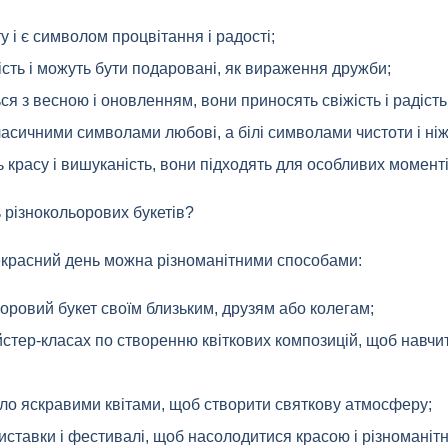
ту і є символом процвітання і радості;
ість і можуть бути подаровані, як вираження дружби;
я з весною і оновленням, вони приносять свіжість і радість
ласичними символами любові, а білі символами чистоти і ніж
ь красу і вишуканість, вони підходять для особливих моменті
 різнокольорових букетів?
екрасний день можна різноманітними способами:
оровий букет своїм близьким, друзям або колегам;
айстер-класах по створенню квіткових композицій, щоб навчи
ло яскравими квітами, щоб створити святкову атмосферу;
виставки і фестивалі, щоб насолодитися красою і різноманітні