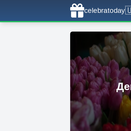

celebratoday
Де