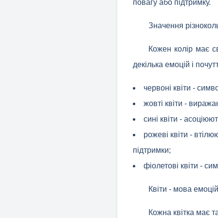
повагу або підтримку.
Значення різнокол
Кожен колір має с
декілька емоцій і почу
червоні квіти - симв
жовті квіти - виража
сині квіти - асоціюю
рожеві квіти - втілю
підтримки;
фіолетові квіти - си
Квіти - мова емоці
Кожна квітка має т