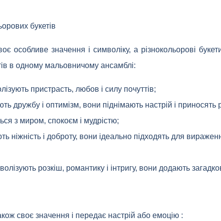
ьорових букетів
воє особливе значення і символіку, а різнокольорові букет
ттів в одному мальовничому ансамблі:
олізують пристрасть, любов і силу почуттів;
ють дружбу і оптимізм, вони піднімають настрій і приносять р
ться з миром, спокоєм і мудрістю;
ють ніжність і доброту, вони ідеально підходять для виражен
мволізують розкіш, романтику і інтригу, вони додають загадков
й
акож своє значення і передає настрій або емоцію :