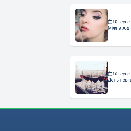
10 верес
Міжнародн
10 верес
День порт