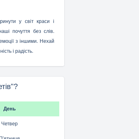
ринути у світ краси і
наші почуття без слів.
 емоції з іншими. Нехай
ість і радість.
тів"?
День
Четвер
П'ятниця