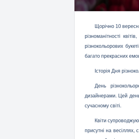
Щорічно 10 вересня
різноманітності квіті
різнокольорових букет
багато прекрасних емоц
Історія Дня різнок
День різнокольор
дизайнерами. Цей день 
сучасному світі.
Квіти супроводжуют
присутні на весіллях, 