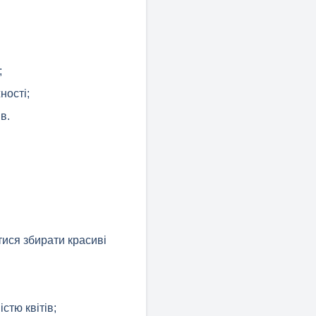
;
ності;
в.
тися збирати красиві
стю квітів;