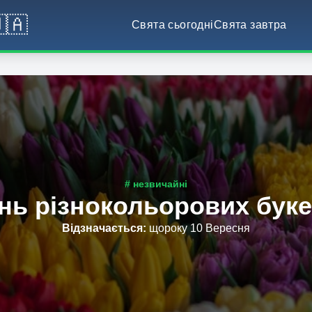
🇦
Свята сьогодні
Свята завтра
# незвичайні
нь різнокольорових буке
Відзначається
:
щороку 10 Вересня