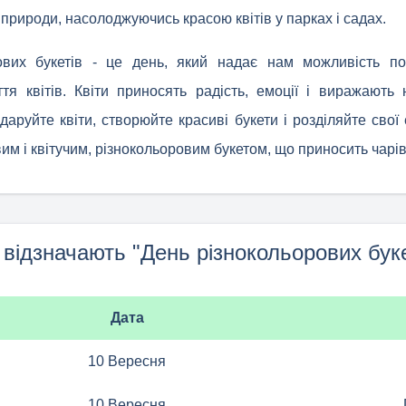
 природи, насолоджуючись красою квітів у парках і садах.
ових букетів - це день, який надає нам можливість по
тя квітів. Квіти приносять радість, емоції і виражають 
даруйте квіти, створюйте красиві букети і розділяйте свої
м і квітучим, різнокольоровим букетом, що приносить чарівн
 відзначають "День різнокольорових буке
Дата
10 Вересня
10 Вересня