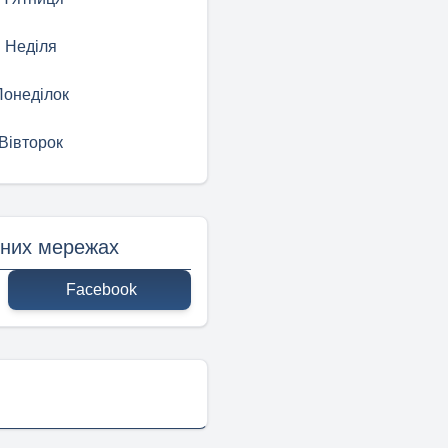
Неділя
Понеділок
Вівторок
ьних мережах
Facebook