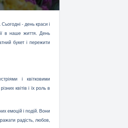
Сьогодні - день краси і
ції в наше життя. День
атний букет і пережити
устріями і квітковими
зних квітів і їх роль в
их емоцій і подій. Вони
иражати радість, любов,