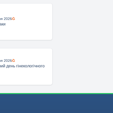
ня 2026
аки
ня 2026
ий день гінекологічного