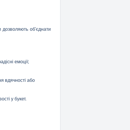
и дозволяють об'єднати
адісні емоції;
ня вдячності або
ості у букет.