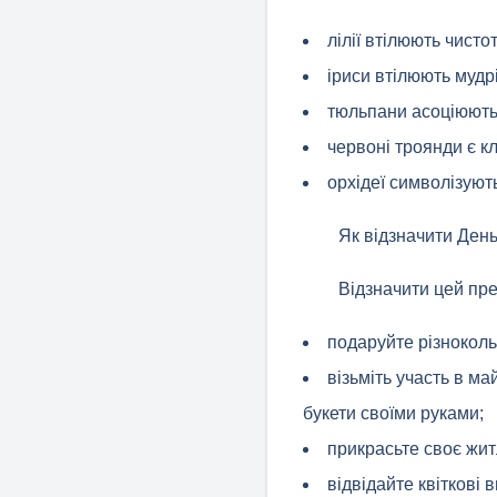
лілії втілюють чисто
іриси втілюють мудр
тюльпани асоціюютьс
червоні троянди є к
орхідеї символізуют
Як відзначити День
Відзначити цей пр
подаруйте різноколь
візьміть участь в м
букети своїми руками;
прикрасьте своє жит
відвідайте квіткові 