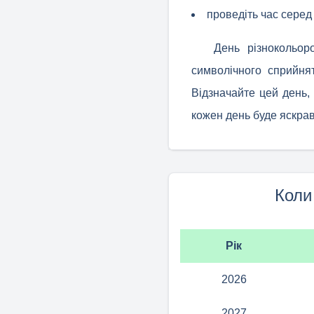
проведіть час серед
День різнокольор
символічного сприйнят
Відзначайте цей день, 
кожен день буде яскрави
Коли
Рік
2026
2027