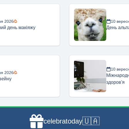
ня 2026
10 верес
ий день макіяжу
День альп
10 верес
ня 2026
Міжнародн
вейну
здоров'я
🇺🇦
celebratoday