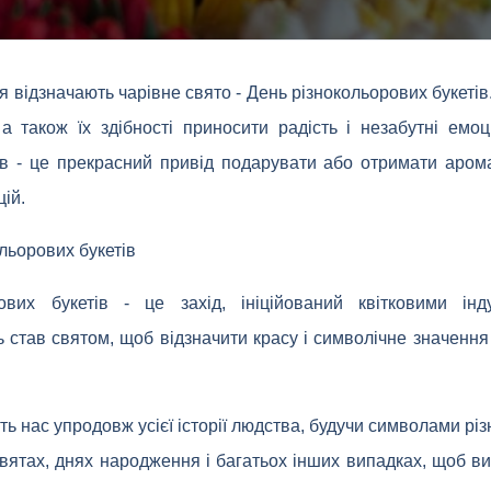
 відзначають чарівне свято - День різнокольорових букетів. 
в, а також їх здібності приносити радість і незабутні емо
ів - це прекрасний привід подарувати або отримати аром
ій.
ольорових букетів
ових букетів - це захід, ініційований квітковими інд
став святом, щоб відзначити красу і символічне значення рі
ь нас упродовж усієї історії людства, будучи символами різн
святах, днях народження і багатьох інших випадках, щоб в