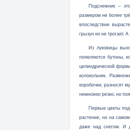
Подснежник – это
размером не более трё
впоследствии вырасте
грызун их не трогает. 
Из луковицы выхо
появляются бутоны, к
цилиндрической формы,
колокольчик. Размно
коробочки, разносят 
немножко резко, но по
Первые цветы подс
растение, но на самом
даже над снегом. И 