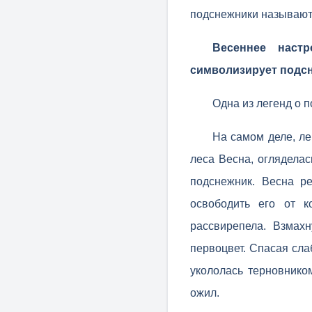
подснежники называют
Весеннее настр
символизирует подсн
Одна из легенд о 
На самом деле, ле
леса Весна, огляделас
подснежник. Весна р
освободить его от к
рассвирепела. Взмах
первоцвет. Спасая сла
укололась терновником
ожил.