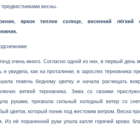
 предвестниками весны.
оение, яркое теплое солнце, весенний лёгкий
ежник.
подснежнике
генд очень много. Согласно одной из них, в первый день
ь и увидела, как на проталинке, в зарослях терновника пр
ешила помочь бедному цветку и начала расчищать вокр
олючих ветвей терновника. Зима со своими прислуж
нула руками, призвала сильный холодный ветер со снег
бый цветок, который поник под жестоким ветром, Весна пр
. Из её пораненной руки упала капля горячей крови, бл