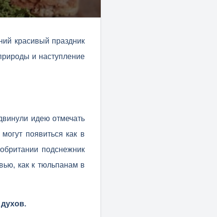
ний красивый праздник
природы и наступление
двинули идею отмечать
 могут появиться как в
икобритании подснежник
вью, как к тюльпанам в
 духов.