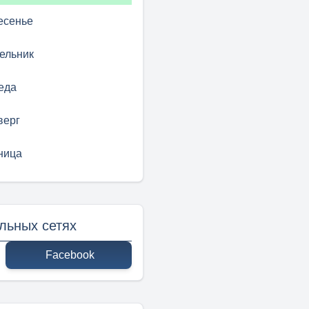
есенье
ельник
еда
верг
ница
льных сетях
Facebook