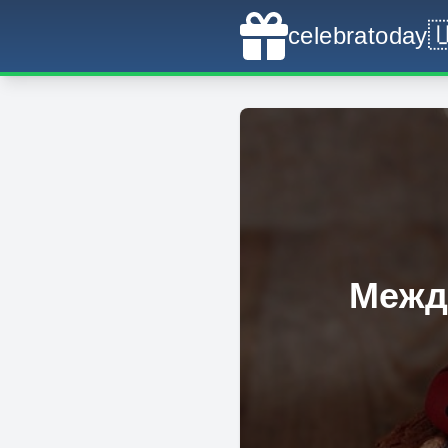

celebratoday
Межд