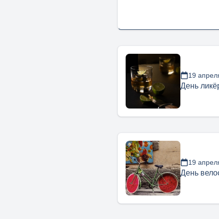
19 апрел
День ликё
19 апрел
День вело