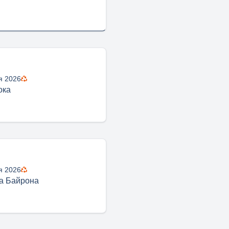
я 2026
ока
я 2026
а Байрона