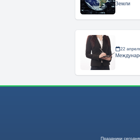
Земли
22 апрел
Междунаро
Праздники сегодня