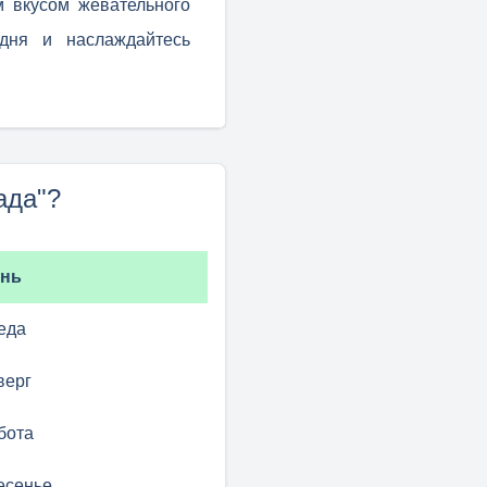
м вкусом жевательного
дня и наслаждайтесь
ада"?
нь
еда
верг
бота
есенье