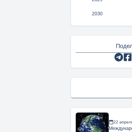
2030
Подел
22 апрел
Междунар