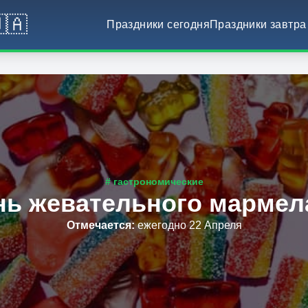
🇦
Праздники сегодня
Праздники завтра
# гастрономические
нь жевательного мармел
Отмечается
:
ежегодно 22 Апреля