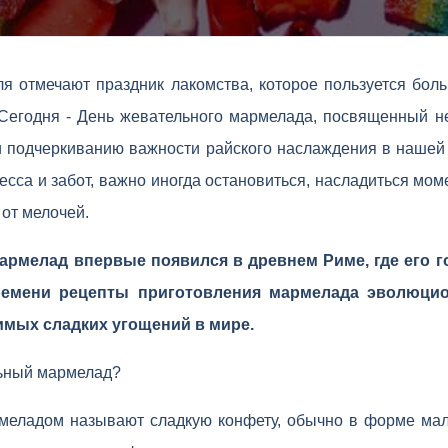
ля отмечают праздник лакомства, которое пользуется бол
 Сегодня - День жевательного мармелада, посвященный н
 и подчеркиванию важности райского наслаждения в нашей
ресса и забот, важно иногда остановиться, насладиться мо
 от мелочей.
армелад впервые появился в древнем Риме, где его г
ремени рецепты приготовления мармелада эволюцио
мых сладких угощений в мире.
льный мармелад?
еладом называют сладкую конфету, обычно в форме мал