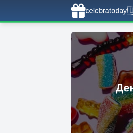

celebratoday
Де