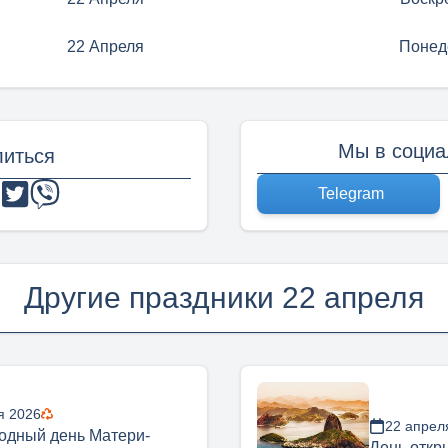
22 Апреля
Понед
Мы в социа
иться
Telegram
Другие праздники 22 апреля
я 2026
22 апрел
одный день Матери-
День откр