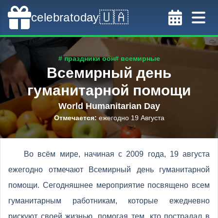
🇺🇦
celebratoday
# праздники оон
# всемирные
Всемирный день
гуманитарной помощи
World Humanitarian Day
Отмечается
:
ежегодно 19 Августа
Во всём мире, начиная с 2009 года, 19 августа
ежегодно отмечают Всемирный день гуманитарной
помощи. Сегодняшнее мероприятие посвящено всем
гуманитарным работникам, которые ежедневно
рискуют своей жизнью, помогая тем, кто пострадал в