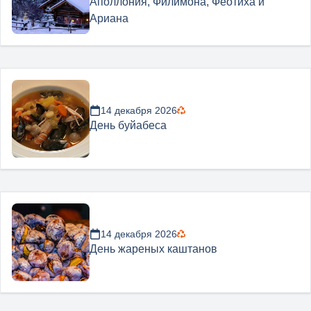
Аполлония, Филимона, Феотиха и
Ариана
14 декабря 2026
День буйабеса
14 декабря 2026
День жареных каштанов