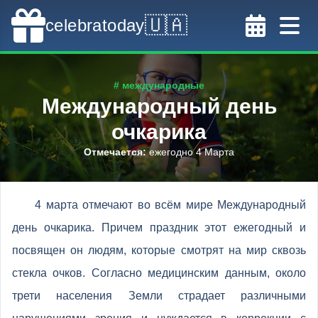
🇺🇦
celebratoday
# международные
Международный день
очкарика
Отмечается
:
ежегодно 4 Марта
4 марта отмечают во всём мире Международный
день очкарика. Причем праздник этот ежегодный и
посвящен он людям, которые смотрят на мир сквозь
стекла очков. Согласно медицинским данным, около
трети населения Земли страдает различными