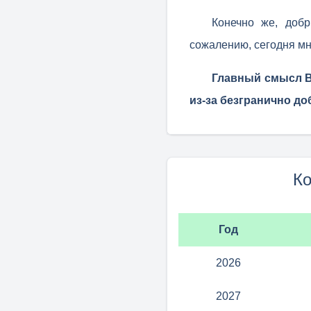
Конечно же, доб
сожалению, сегодня мно
Главный смысл В
из-за безгранично д
Ко
Год
2026
2027