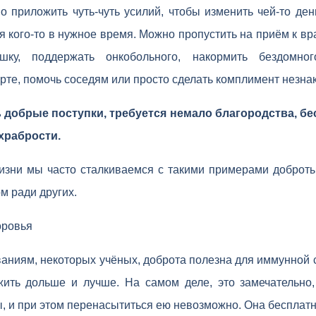
о приложить чуть-чуть усилий, чтобы изменить чей-то де
ля кого-то в нужное время. Можно пропустить на приём к вр
ку, поддержать онкобольного, накормить бездомног
те, помочь соседям или просто сделать комплимент незна
добрые поступки, требуется немало благородства, бес
храбрости.
изни мы часто сталкиваемся с такими примерами доброты
м ради других.
оровья
аниям, некоторых учёных, доброта полезна для иммунной 
ить дольше и лучше. На самом деле, это замечательно,
 и при этом перенасытиться ею невозможно. Она бесплатн