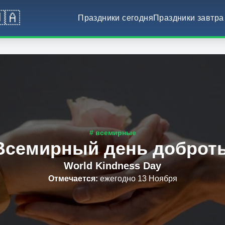
🇦
Праздники сегодня
Праздники завтра
# всемирные
Всемирный день доброт
World Kindness Day
Отмечается
:
ежегодно 13 Ноября