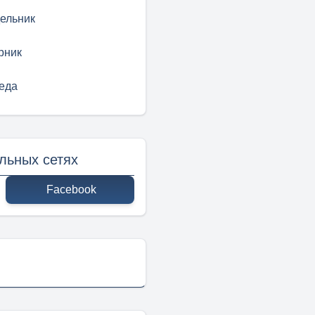
ельник
рник
еда
льных сетях
Facebook