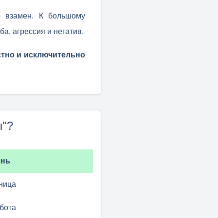
о взамен. К большому
а, агрессия и негатив.
тно и исключительно
ы"?
ень
ница
бота